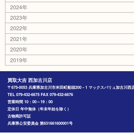
お知らせ
エリアカテゴリ
兵庫
加古川市
高砂市
三木市
姫路市
別府町
小野市
播磨町
たつの市
加西市
アーカイブ
2026年