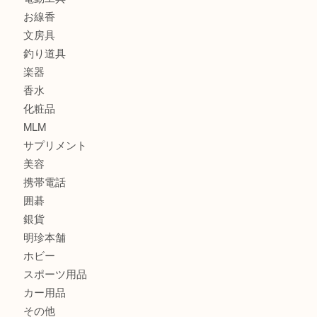
記念メダル
古銭
建退共証紙
商品券
切手
金券
鉄道模型
テレホンカード
株主優待券
はがき
骨董品
古美術品
家電
喫煙具
電動工具
お線香