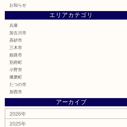
文房具
釣り道具
楽器
香水
化粧品
MLM
サプリメント
美容
携帯電話
囲碁
銀貨
明珍本舗
ホビー
スポーツ用品
カー用品
その他