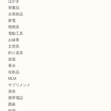
ブランド
時計
カメラ
食器
金貨
記念メダル
古銭
建退共証紙
商品券
切手
金券
鉄道模型
テレホンカード
株主優待券
はがき
骨董品