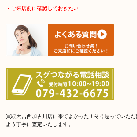
加古川市・加古郡 稲美町 播磨町・高砂市
三木市・西脇市・加東市・明石市・多古郡 多古町
・ご来店前に確認しておきたい