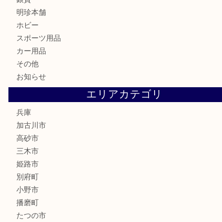
古美術品
家電
喫煙具
電動工具
お線香
文房具
釣り道具
楽器
香水
化粧品
MLM
サプリメント
美容
携帯電話
囲碁
銀貨