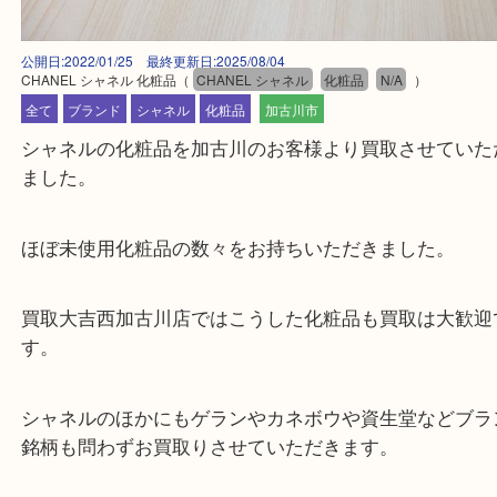
公開日:2022/01/25 最終更新日:2025/08/04
CHANEL シャネル 化粧品
（
CHANEL シャネル
化粧品
N/A
）
全て
ブランド
シャネル
化粧品
加古川市
シャネルの化粧品を加古川のお客様より買取させて
ました。
ほぼ未使用化粧品の数々をお持ちいただきました。
買取大吉西加古川店ではこうした化粧品も買取は大
す。