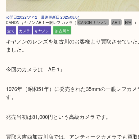
公開日:2022/01/12 最終更新日:2025/08/04
CANON キヤノン AE-1 一眼レフ カメラ
（
CANON キヤノン
AE-1
N/
全て
カメラ
キヤノン
加古川市
キヤノンのレンズを加古川のお客様より買取させて
ました。
今回のカメラは「AE-1」
1976年（昭和51年）に発売された35mmの一眼レフ
す。