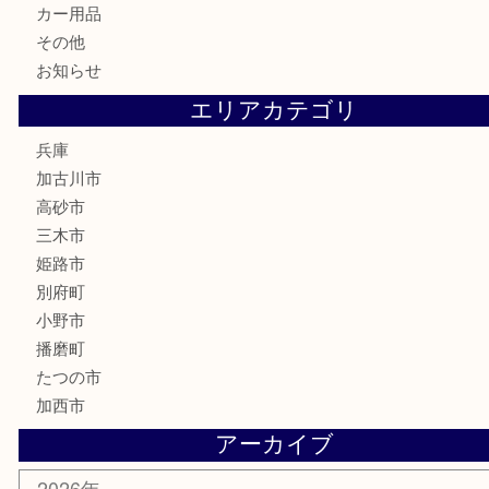
電動工具
お線香
文房具
釣り道具
楽器
香水
化粧品
MLM
サプリメント
美容
携帯電話
囲碁
銀貨
明珍本舗
ホビー
スポーツ用品