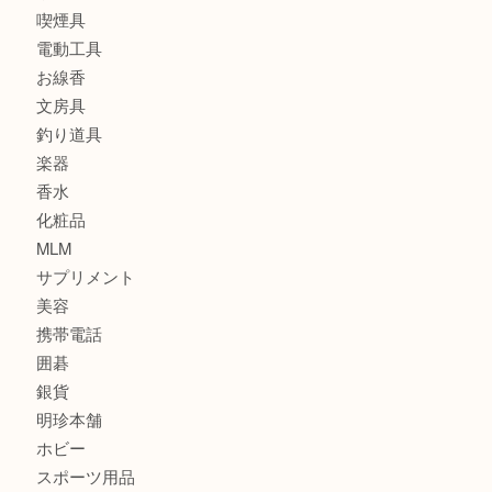
食器
金貨
記念メダル
古銭
建退共証紙
商品券
切手
金券
鉄道模型
テレホンカード
株主優待券
はがき
骨董品
古美術品
家電
喫煙具