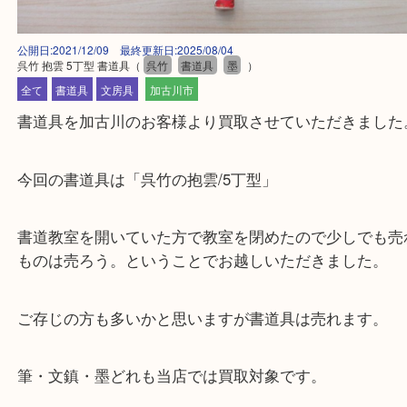
公開日:2021/12/09 最終更新日:2025/08/04
呉竹 抱雲 5丁型 書道具
（
呉竹
書道具
墨
）
全て
書道具
文房具
加古川市
書道具を加古川のお客様より買取させていただきま
今回の書道具は「呉竹の抱雲/5丁型」
書道教室を開いていた方で教室を閉めたので少しで
ものは売ろう。ということでお越しいただきました