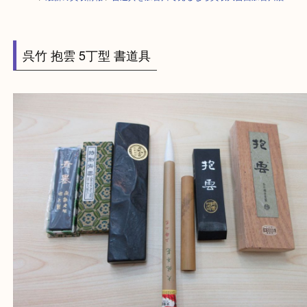
HOME
>
最新の買取情報
>
書道具を加古川で売るなら買取大吉西加古川店
呉竹 抱雲 5丁型 書道具