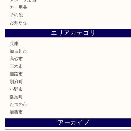
電動工具
お線香
文房具
釣り道具
楽器
香水
化粧品
MLM
サプリメント
美容
携帯電話
囲碁
銀貨
明珍本舗
ホビー
スポーツ用品