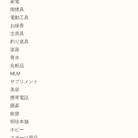
食器
金貨
記念メダル
古銭
建退共証紙
商品券
切手
金券
鉄道模型
テレホンカード
株主優待券
はがき
骨董品
古美術品
家電
喫煙具