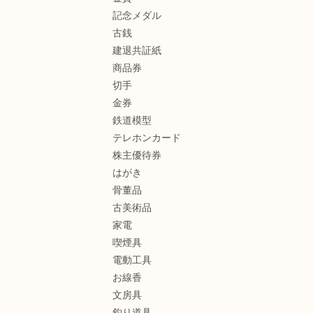
記念メダル
古銭
建退共証紙
商品券
切手
金券
鉄道模型
テレホンカード
株主優待券
はがき
骨董品
古美術品
家電
喫煙具
電動工具
お線香
文房具
釣り道具