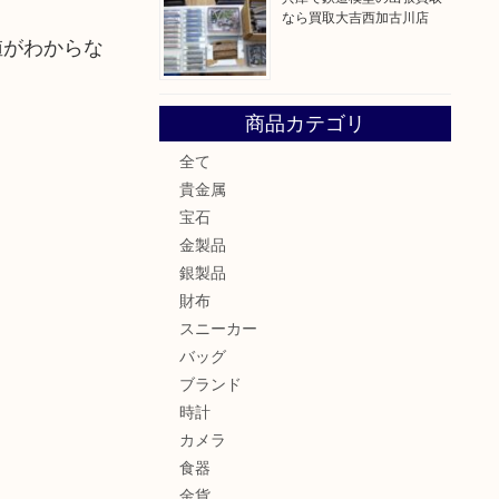
なら買取大吉西加古川店
値がわからな
商品カテゴリ
全て
貴金属
宝石
金製品
銀製品
財布
スニーカー
バッグ
ブランド
時計
カメラ
食器
金貨