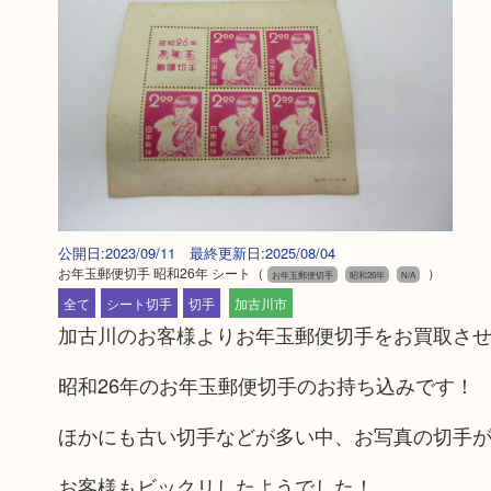
公開日:2023/09/11 最終更新日:2025/08/04
お年玉郵便切手 昭和26年 シート
（
）
お年玉郵便切手
昭和26年
N/A
全て
シート切手
切手
加古川市
加古川のお客様よりお年玉郵便切手をお買取さ
昭和26年のお年玉郵便切手のお持ち込みです！
ほかにも古い切手などが多い中、お写真の切手
お客様もビックリしたようでした！