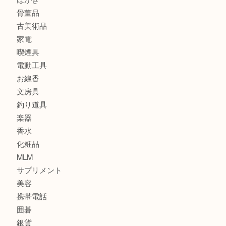
バッグ
ブランド
時計
カメラ
食器
金貨
記念メダル
古銭
建退共証紙
商品券
切手
金券
鉄道模型
テレホンカード
株主優待券
はがき