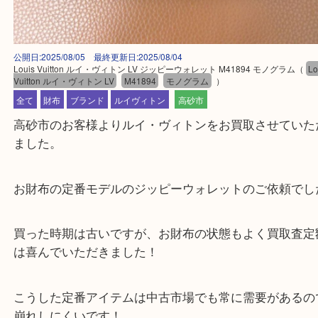
公開日:2025/08/05 最終更新日:2025/08/04
Louis Vuitton ルイ・ヴィトン LV ジッピーウォレット M41894 モノグラム
Vuitton ルイ・ヴィトン LV
M41894
モノグラム
）
全て
財布
ブランド
ルイヴィトン
高砂市
高砂市のお客様よりルイ・ヴィトンをお買取させて
ました。
お財布の定番モデルのジッピーウォレットのご依頼