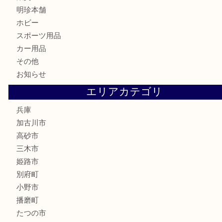
骨董品
古美術品
家電
喫煙具
電動工具
お線香
文房具
釣り道具
楽器
香水
化粧品
MLM
サプリメント
美容
携帯電話
囲碁