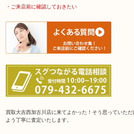
加古川市・加古郡 稲美町 播磨町・高砂市
三木市・西脇市・加東市・明石市・多古郡 多古町
・ご来店前に確認しておきたい