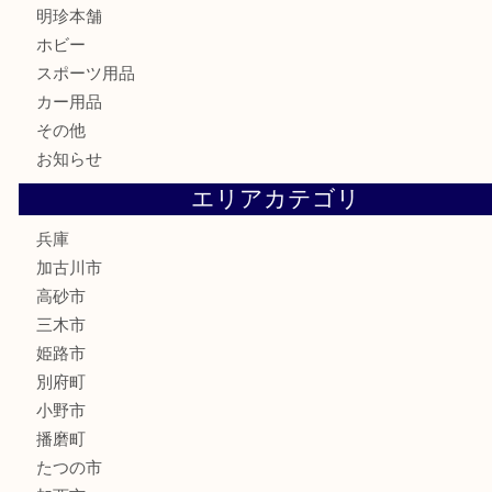
骨董品
古美術品
家電
喫煙具
電動工具
お線香
文房具
釣り道具
楽器
香水
化粧品
MLM
サプリメント
美容
携帯電話
囲碁