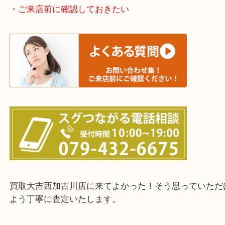
加古川市・加古郡 稲美町 播磨町・高砂市
三木市・西脇市・加東市・明石市・多古郡 多古町
・ご来店前に確認しておきたい