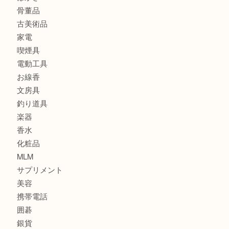
バッグ
ブランド
時計
カメラ
食器
金貨
記念メダル
古銭
建退共証紙
商品券
切手
金券
鉄道模型
テレホンカード
株主優待券
はがき