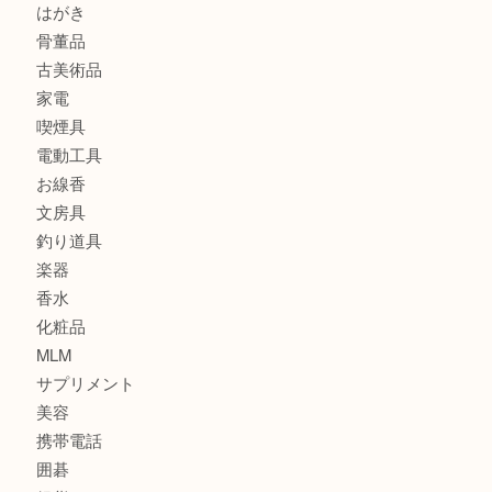
スニーカー
バッグ
ブランド
時計
カメラ
食器
金貨
記念メダル
古銭
建退共証紙
商品券
切手
金券
鉄道模型
テレホンカード
株主優待券