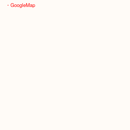
骨董品などの専門知識が必要なお品物もお任せくだ
・最寄り駅
JR神戸線/加古川駅・宝殿駅
・GoogleMap