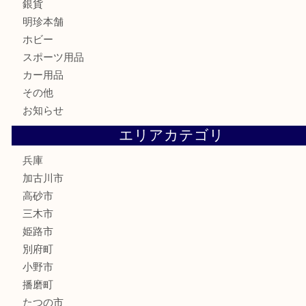
はがき
骨董品
古美術品
家電
喫煙具
電動工具
お線香
文房具
釣り道具
楽器
香水
化粧品
MLM
サプリメント
美容
携帯電話