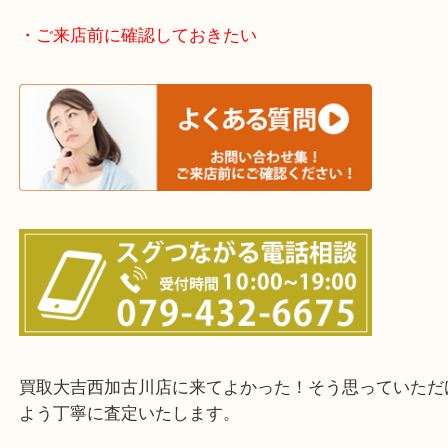
加古川市・加古郡 稲美町 播磨町・高砂市
三木市・西脇市・加東市・明石市・多古郡 多古町
・ご来店前に確認しておきたい