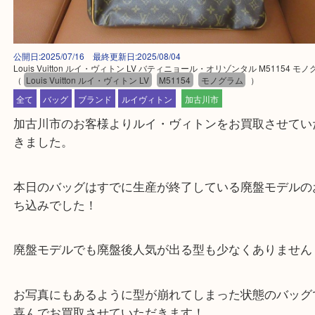
公開日:2025/07/16 最終更新日:2025/08/04
Louis Vuitton ルイ・ヴィトン LV バティニョール・オリゾンタル M5115
（
Louis Vuitton ルイ・ヴィトン LV
M51154
モノグラム
）
全て
バッグ
ブランド
ルイヴィトン
加古川市
加古川市のお客様よりルイ・ヴィトンをお買取させ
きました。
本日のバッグはすでに生産が終了している廃盤モデ
ち込みでした！