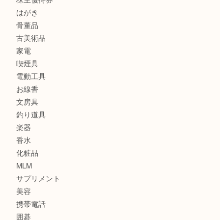
スニーカー
バッグ
ブランド
時計
カメラ
食器
金貨
記念メダル
古銭
建退共証紙
商品券
切手
金券
鉄道模型
テレホンカード
株主優待券