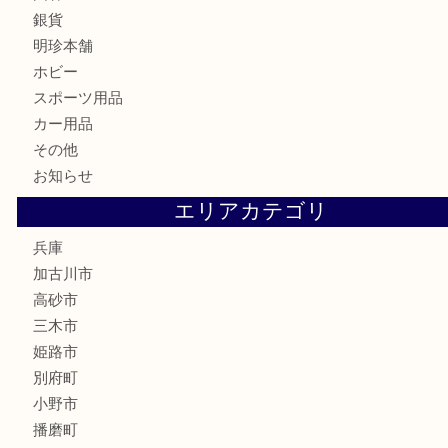
はがき
骨董品
古美術品
家電
喫煙具
電動工具
お線香
文房具
釣り道具
楽器
香水
化粧品
MLM
サプリメント
美容
携帯電話