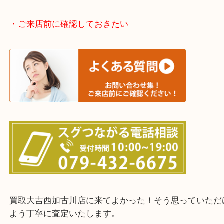
加古川市・加古郡 稲美町 播磨町・高砂市
三木市・西脇市・加東市・明石市・多古郡 多古町
・ご来店前に確認しておきたい