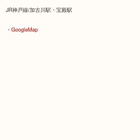
ブランドやお品物の状態を問わずその場で無料査定
ます！
骨董品などの専門知識が必要なお品物もお任せくだ
・最寄り駅
JR神戸線/加古川駅・宝殿駅
・GoogleMap