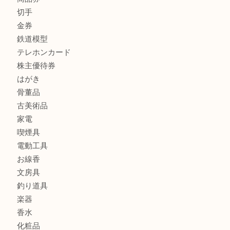
宝石
金製品
銀製品
財布
スニーカー
バッグ
ブランド
時計
カメラ
食器
金貨
記念メダル
古銭
建退共証紙
商品券
切手