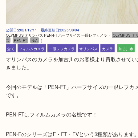
公開日:2021/12/11 最終更新日:2025/08/04
OLYMPUS オリンパス PEN-FT ハーフサイズ 一眼レフカメラ
（
OLYMP
ス
PEN-FT
N/A
）
全て
フィルムカメラ
一眼レフカメラ
オリンパス
カメラ
加古
オリンパスのカメラを加古川のお客様より買取させ
きました。
今回のモデルは「PEN-FT」ハーフサイズの一眼レ
です。