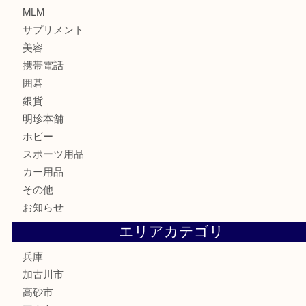
金券
鉄道模型
テレホンカード
株主優待券
はがき
骨董品
古美術品
家電
喫煙具
電動工具
お線香
文房具
釣り道具
楽器
香水
化粧品