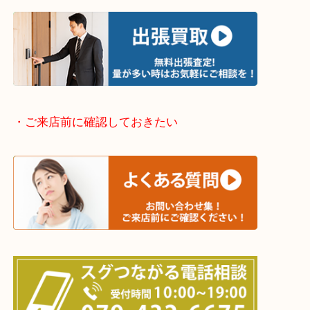
・出張買取エリアのご紹介
兵庫県全域
加古川市・加古郡 稲美町 播磨町・高砂市
三木市・西脇市・加東市・明石市・多古郡 多古町