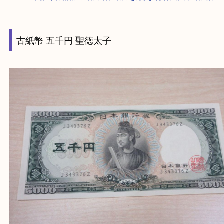
HOME
>
最新の買取情報
>
加古川で古い紙幣を売るなら買取大吉西加古川
古紙幣 五千円 聖徳太子