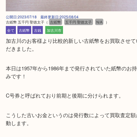
公開日:2023/07/18 最終更新日:2025/08/04
古紙幣 五千円 聖徳太子
（
古紙幣
五千円 聖徳太子
N/A
）
全て
古紙幣
古銭
加古川市
加古川のお客様より比較的新しい古紙幣をお買取さ
だきました。
本日は1957年から1986年まで発行されていた紙幣
みです！
C号券と呼ばれており前期と後期に分けられます。