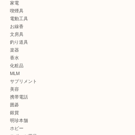
カメラ
食器
金貨
記念メダル
古銭
建退共証紙
商品券
切手
金券
鉄道模型
テレホンカード
株主優待券
はがき
骨董品
古美術品
家電