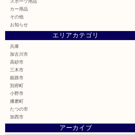
喫煙具
電動工具
お線香
文房具
釣り道具
楽器
香水
化粧品
MLM
サプリメント
美容
携帯電話
囲碁
銀貨
明珍本舗
ホビー