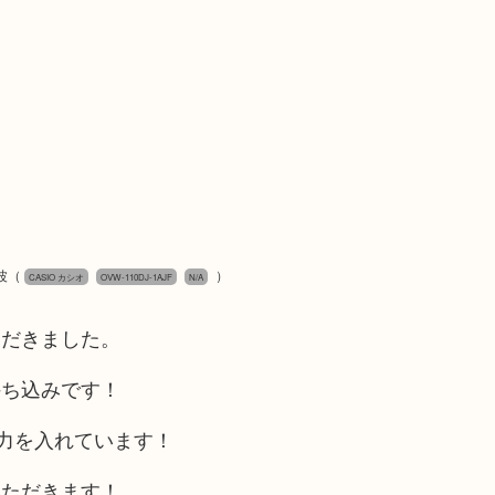
波
（
）
CASIO カシオ
OVW-110DJ-1AJF
N/A
ただきました。
持ち込みです！
も力を入れています！
いただきます！