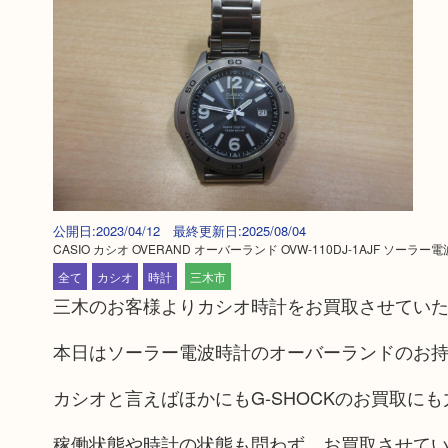
公開日:2023/04/12 最終更新日:2025/08/04
CASIO カシオ OVERAND オーバーランド OVW-110DJ-1AJF ソーラー電
全て
カシオ
時計
三木市
三木のお客様よりカシオ時計をお買取させてい
本日はソーラー電波時計のオーバーランドのお
カシオと言えばほかにもG-SHOCKのお買取に
稼働状態や時計の状態も問わず、お買取させて