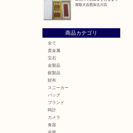
買取大吉西加古川店
商品カテゴリ
全て
貴金属
宝石
金製品
銀製品
財布
スニーカー
バッグ
ブランド
時計
カメラ
食器
金貨