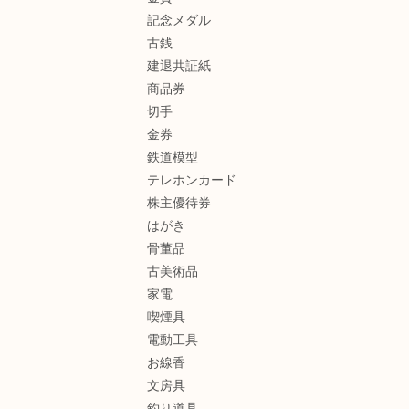
記念メダル
古銭
建退共証紙
商品券
切手
金券
鉄道模型
テレホンカード
株主優待券
はがき
骨董品
古美術品
家電
喫煙具
電動工具
お線香
文房具
釣り道具