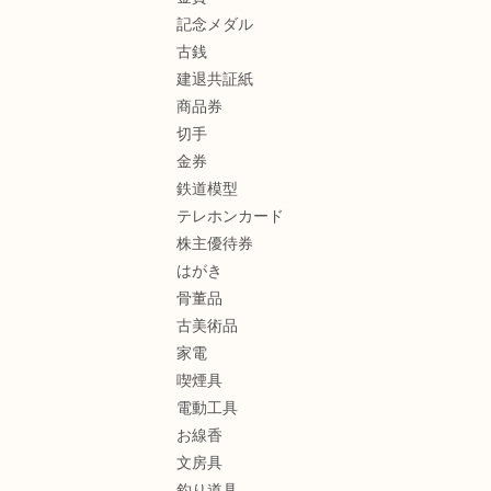
記念メダル
古銭
建退共証紙
商品券
切手
金券
鉄道模型
テレホンカード
株主優待券
はがき
骨董品
古美術品
家電
喫煙具
電動工具
お線香
文房具
釣り道具