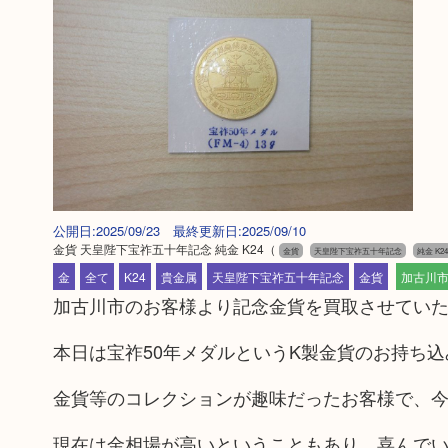
公開日:2025/09/23 最終更新日:2025/09/10
金貨 天皇陛下宝祚五十年記念 純金 K24
（
金貨
天皇陛下宝祚五十年記念
純金 K24
金
全て
K24
貴金属
天皇陛下宝祚五十年記念
金貨
加古川
加古川市のお客様より記念金貨を買取させてい
本日は宝祚50年メダルというK製金貨のお持ち込
金貨等のコレクションが趣味だったお客様で、
現在は金相場が高いということもあり、喜んで