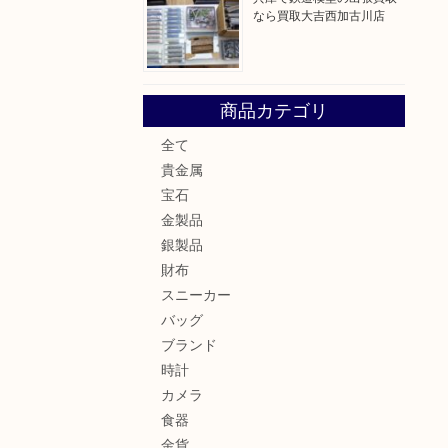
なら買取大吉西加古川店
商品カテゴリ
全て
貴金属
宝石
金製品
銀製品
財布
スニーカー
バッグ
ブランド
時計
カメラ
食器
金貨