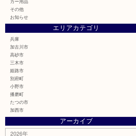
喫煙具
電動工具
お線香
文房具
釣り道具
楽器
香水
化粧品
MLM
サプリメント
美容
携帯電話
囲碁
銀貨
明珍本舗
ホビー
スポーツ用品