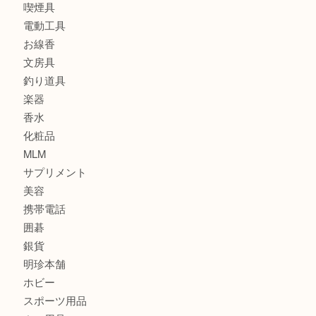
カメラ
食器
金貨
記念メダル
古銭
建退共証紙
商品券
切手
金券
鉄道模型
テレホンカード
株主優待券
はがき
骨董品
古美術品
家電