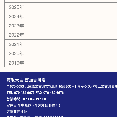
カー用品
その他
お知らせ
エリアカテゴリ
兵庫
加古川市
高砂市
三木市
姫路市
別府町
小野市
播磨町
たつの市
加西市