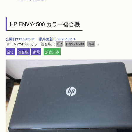
HOME
>
最新の買取情報
>
HP ENVY4500 カラー複合機
公開日:2022/05/15 最終更新日:2025/08/04
HP ENVY4500 カラー複合機（
HP
ENVY4500
N/A
）
全て
複合機
家電
加古川市