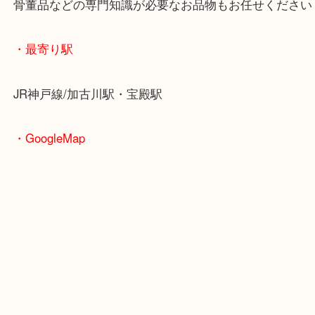
小野市にお住いのお客様もギターケースを売りたい
ひ買取大吉西加古川店へお越しください！
皆様からのご来店をお待ちしております。
・当店の特徴
年末年始以外は休まず毎日営業しています！
マックスバリュ加古川西店のテナントに当店があり
査定中にお買い物もできます！