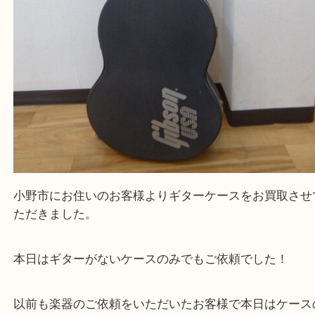
Facebook
Twitter
Line
Gibson ギブソン ギターハードケース
公開日:2026/04/12 最終更新日:2026/04/01
Gibson ギブソン ギターハードケース（
Gibson ギブソン
ギターハード
N/A
）
全て
ギター
楽器
小野市