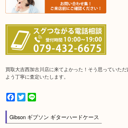
・出張買取エリアのご紹介
兵庫県全域
加古川市・加古郡 稲美町 播磨町・高砂市
三木市・西脇市・加東市・明石市・多古郡 多古町