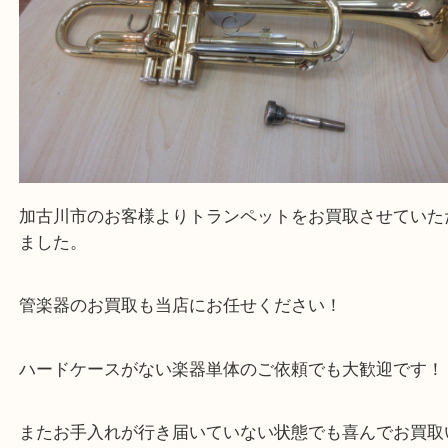
買取大吉西加古川店に来てよかった！そう思ってい
よう丁寧に査定いたします。
Facebook
Twitter
Line
YAMAHA ヤマハ トランペット ケース付き 
公開日:2026/04/04 最終更新日:2026/03/17
YAMAHA ヤマハ トランペット ケース付き 管楽器（
YAMAHA ヤマハ
ト
N/A
）
全て
トランペット
楽器
加古川市