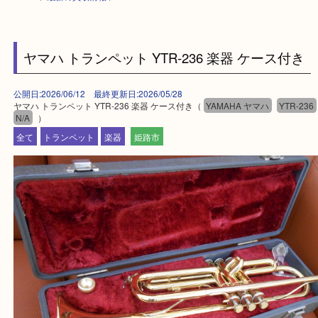
HOME
>
最新の買取情報
>
ヤマハ トランペット YTR-236 楽器 ケース付
公開日:2026/06/12 最終更新日:2026/05/28
ヤマハ トランペット YTR-236 楽器 ケース付き（
YAMAHA ヤマハ
YTR
N/A
）
全て
トランペット
楽器
姫路市