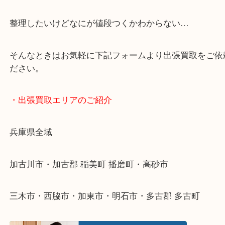
・GoogleMap