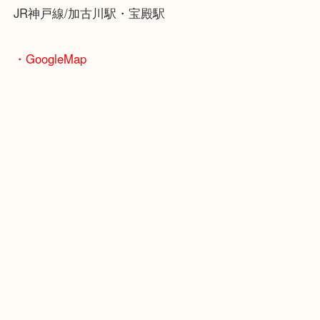
またお手入れが行き届いていない状態でも喜んでお
します！
楽器買取のことなら当店にお任せください！
加古川市にお住いのお客様もトランペットを売りた
ぜひ買取大吉西加古川店へお越しください！
皆様からのご来店をお待ちしております。
・当店の特徴