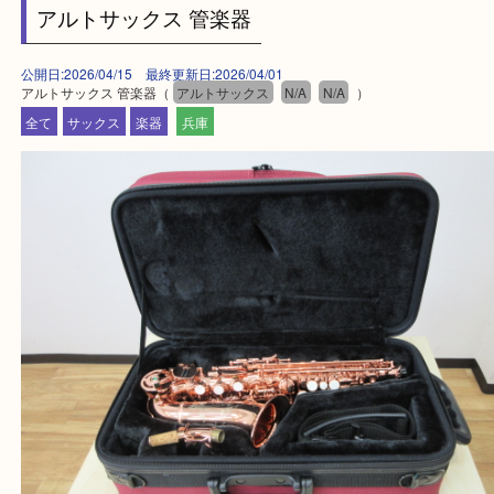
買取大吉西加古川店に来てよかった！そう思ってい
よう丁寧に査定いたします。
Facebook
Twitter
Line
アルトサックス 管楽器
公開日:2026/04/15 最終更新日:2026/04/01
アルトサックス 管楽器（
アルトサックス
N/A
N/A
）