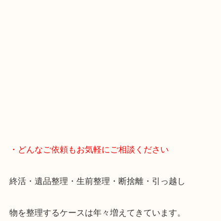
無料駐車場もご利用ができます！
重たいお品物も店舗の目の前に車を停めることがで
便利です！
ブランドやお品物の状態を問わずその場で無料査定
ます！
骨董品などの専門知識が必要なお品物もお任せくだ
・最寄り駅
JR神戸線/加古川駅・宝殿駅