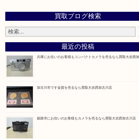
兵庫県全域
加古川市・加古郡 稲美町 播磨町・高砂市
三木市・西脇市・加東市・明石市・多古郡 多古町
・ご来店前に確認しておきたい