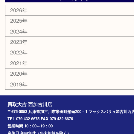
はがき
骨董品
古美術品
家電
喫煙具
電動工具
お線香
文房具
釣り道具
楽器
香水
化粧品
MLM
サプリメント
美容
携帯電話