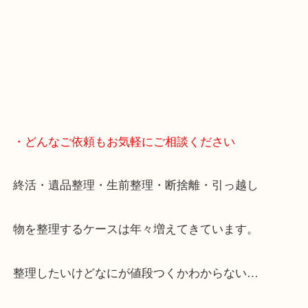
・GoogleMap