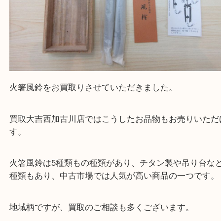
買取大吉西加古川店に来てよかった！そう思ってい
よう丁寧に査定いたします。
Facebook
Twitter
Line
明珍本舗 火箸風鈴
公開日:2022/04/01 最終更新日:2025/08/04
明珍本舗 火箸風鈴（
明珍本舗
火箸風鈴
N/A
）
全て
明珍火箸
明珍本舗
加古川市