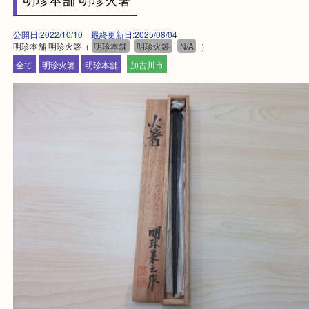
買取大吉西加古川店に来てよかった！そう思ってい
よう丁寧に査定いたします。
Facebook
Twitter
Line
明珍本舗 明珍火箸
公開日:2022/10/10 最終更新日:2025/08/04
明珍本舗 明珍火箸（
明珍本舗
明珍火箸
N/A
）
全て
明珍火箸
明珍本舗
加古川市