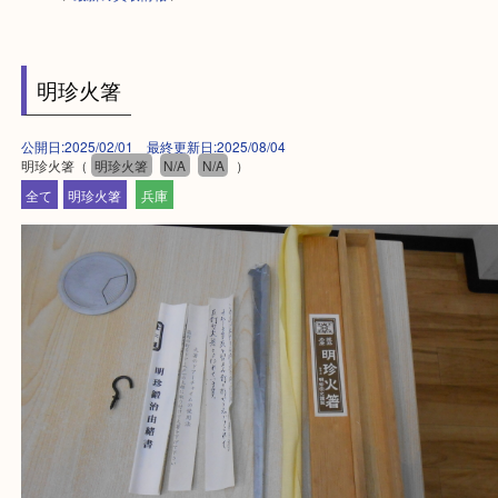
HOME
>
最新の買取情報
>
明珍火箸
公開日:2025/02/01 最終更新日:2025/08/04
明珍火箸（
明珍火箸
N/A
N/A
）
全て
明珍火箸
兵庫