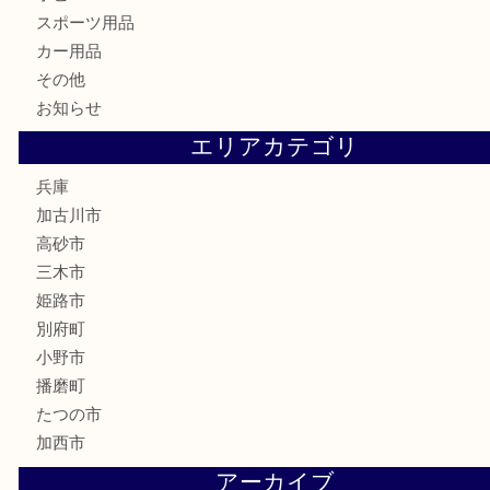
スニーカー
バッグ
ブランド
時計
カメラ
食器
金貨
記念メダル
古銭
建退共証紙
商品券
切手
金券
鉄道模型
テレホンカード
株主優待券