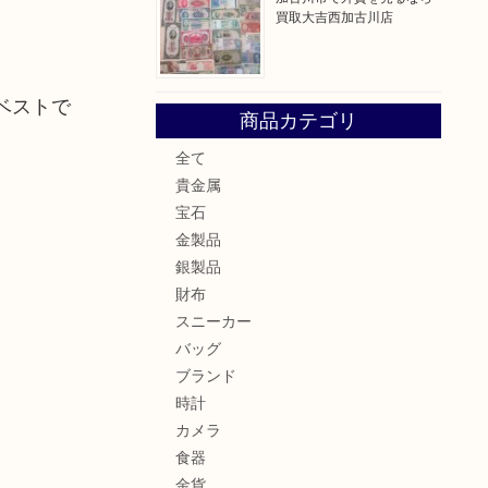
買取大吉西加古川店
ベストで
商品カテゴリ
全て
貴金属
宝石
金製品
銀製品
財布
スニーカー
バッグ
ブランド
時計
カメラ
食器
金貨