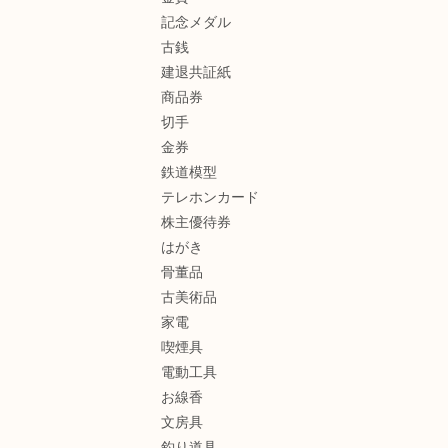
記念メダル
古銭
建退共証紙
商品券
切手
金券
鉄道模型
テレホンカード
株主優待券
はがき
骨董品
古美術品
家電
喫煙具
電動工具
お線香
文房具
釣り道具