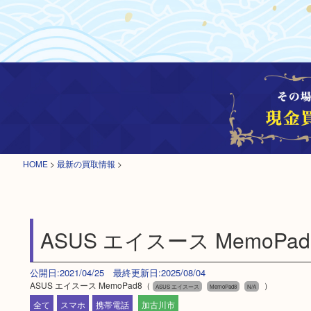
HOME
>
最新の買取情報
>
ASUS エイスース MemoPad
公開日:2021/04/25 最終更新日:2025/08/04
ASUS エイスース MemoPad8（
）
ASUS エイスース
MemoPad8
N/A
全て
スマホ
携帯電話
加古川市