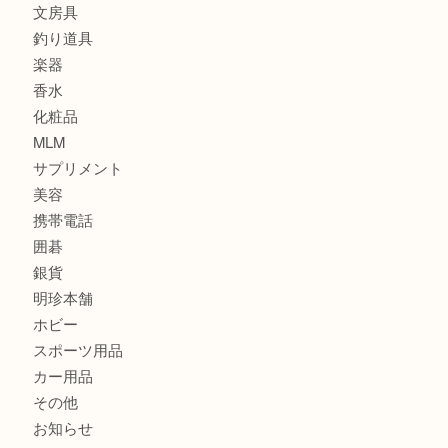
記念メダル
古銭
建退共証紙
商品券
切手
金券
鉄道模型
テレホンカード
株主優待券
はがき
骨董品
古美術品
家電
喫煙具
電動工具
お線香