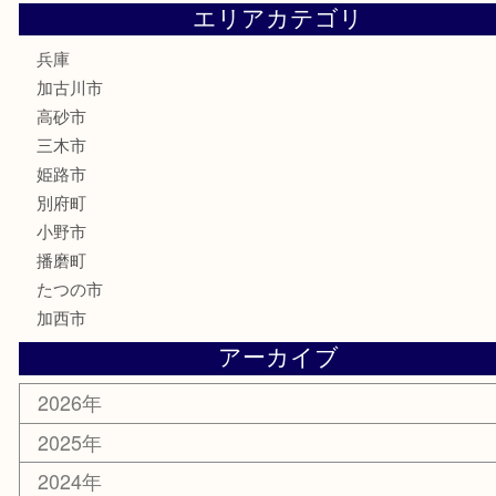
文房具
釣り道具
楽器
香水
化粧品
MLM
サプリメント
美容
携帯電話
囲碁
銀貨
明珍本舗
ホビー
スポーツ用品
カー用品
その他