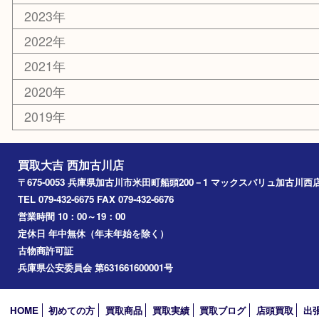
お知らせ
エリアカテゴリ
兵庫
加古川市
高砂市
三木市
姫路市
別府町
小野市
播磨町
たつの市
加西市
アーカイブ
2026年