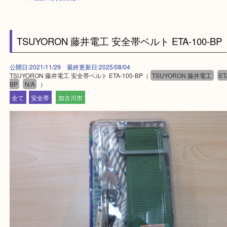
HOME
>
最新の買取情報
>
TSUYORON 藤井電工 安全帯ベルト ETA-100-
公開日:2021/11/29 最終更新日:2025/08/04
TSUYORON 藤井電工 安全帯ベルト ETA-100-BP（
TSUYORON 藤井電
BP
N/A
）
全て
安全帯
加古川市