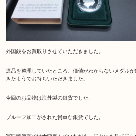
外国銭 銀貨
公開日:2022/03/01 最終更新日:2025/08/04
外国銭 銀貨（
外国銭
銀貨
N/A
）
全て
外国銭
銀貨
加古川市