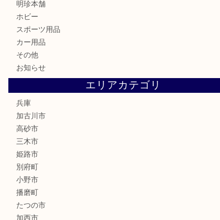
建退共証紙
商品券
切手
金券
鉄道模型
テレホンカード
株主優待券
はがき
骨董品
古美術品
家電
喫煙具
電動工具
お線香
文房具
釣り道具