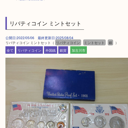
HOME
>
最新の買取情報
>
リバティコイン ミントセット
公開日:2022/05/06 最終更新日:2025/08/04
リバティコイン ミントセット（
リバティコイン
ミントセット
銀
）
全て
リバティコイン
外国銭
銀貨
加古川市