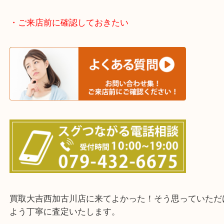
加古川市・加古郡 稲美町 播磨町・高砂市
三木市・西脇市・加東市・明石市・多古郡 多古町
・ご来店前に確認しておきたい