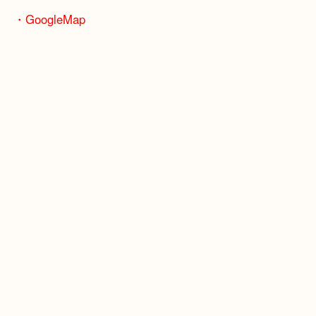
骨董品などの専門知識が必要なお品物もお任せくだ
・最寄り駅
JR神戸線/加古川駅・宝殿駅
・GoogleMap