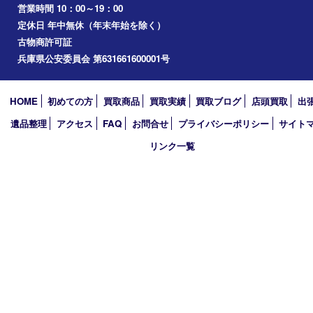
兵庫
加古川市
高砂市
三木市
姫路市
別府町
小野市
播磨町
たつの市
加西市
アーカイブ
2026年
2025年
2024年