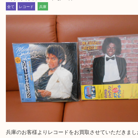
買取大吉西加古川店に来てよかった！そう思ってい
よう丁寧に査定いたします。
Facebook
Twitter
Line
マイケルジャクソン レコード2枚 LP
公開日:2024/05/20 最終更新日:2025/08/04
マイケルジャクソン レコード2枚 LP（ ）
全て
レコード
兵庫