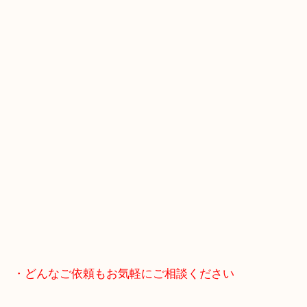
皆様からのご来店をお待ちしております。
・当店の特徴
年末年始以外は休まず毎日営業しています！
マックスバリュ加古川西店のテナントに当店があり
査定中にお買い物もできます！
無料駐車場もご利用ができます！
重たいお品物も店舗の目の前に車を停めることがで
便利です！