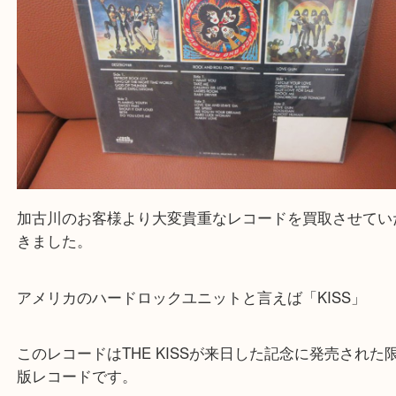
買取大吉西加古川店に来てよかった！そう思ってい
よう丁寧に査定いたします。
Facebook
Twitter
Line
レコード KISS THE ORIGINALS Ⅱ 来日記
版 続・地獄の全貌
公開日:2023/01/25 最終更新日:2025/08/04
レコード KISS THE ORIGINALS Ⅱ 来日記念完全限定版 続・地獄の全貌（
THE ORIGINALS Ⅱ
N/A
）
全て
レコード
加古川市