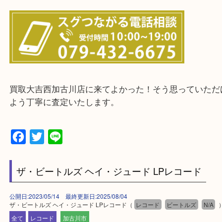
兵庫県全域
加古川市・加古郡 稲美町 播磨町・高砂市
三木市・西脇市・加東市・明石市・多古郡 多古町
・ご来店前に確認しておきたい