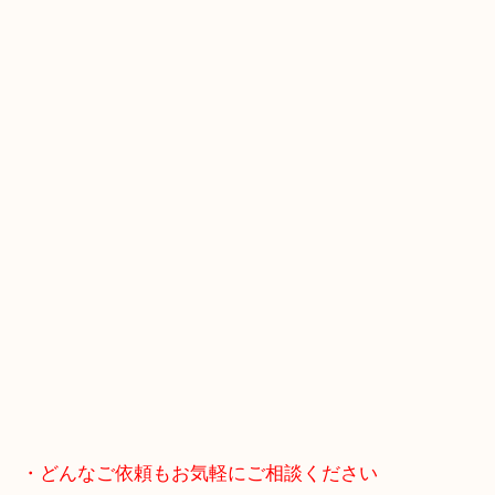
ブランドやお品物の状態を問わずその場で無料査定
ます！
骨董品などの専門知識が必要なお品物もお任せくだ
・最寄り駅
JR神戸線/加古川駅・宝殿駅
・GoogleMap