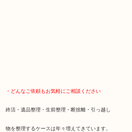
重たいお品物も店舗の目の前に車を停めることがで
便利です！
ブランドやお品物の状態を問わずその場で無料査定
ます！
骨董品などの専門知識が必要なお品物もお任せくだ
・最寄り駅
JR神戸線/加古川駅・宝殿駅
・GoogleMap