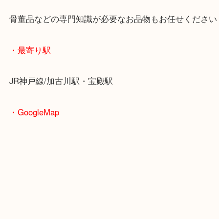
版レコードです。
1978年に発売された大変貴重なレコードです。
そしてお写真にあるように状態が非常によく買取査
喜んでいただきました。
お持ちいただいたお客様はレコード集めが趣味のお
度か当店をご利用いただいております。
レコード買取についても買取大吉西加古川店にお任
い。