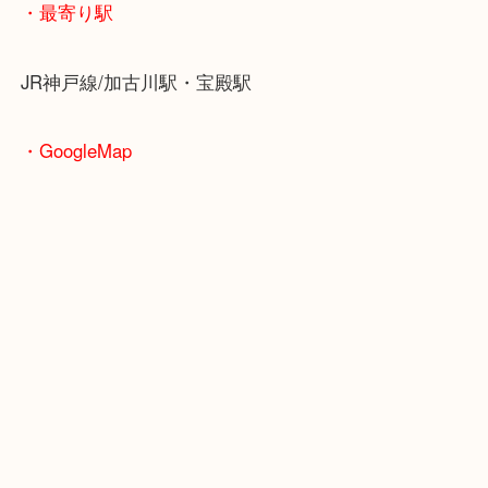
皆様からのご来店をお待ちしております。
・当店の特徴
年末年始以外は休まず毎日営業しています！
マックスバリュ加古川西店のテナントに当店があり
査定中にお買い物もできます！
無料駐車場もご利用ができます！