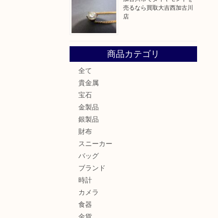
売るなら買取大吉西加古川
店
商品カテゴリ
全て
貴金属
宝石
金製品
銀製品
財布
スニーカー
バッグ
ブランド
時計
カメラ
食器
金貨