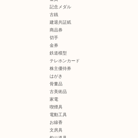
記念メダル
古銭
建退共証紙
商品券
切手
金券
鉄道模型
テレホンカード
株主優待券
はがき
骨董品
古美術品
家電
喫煙具
電動工具
お線香
文房具
釣り道具