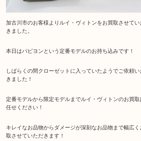
Facebook
Twitter
Line
Louis Vuitton ルイ・ヴィトン LV パピヨン30 M
モノグラム
公開日:2025/11/09 最終更新日:2025/10/29
Louis Vuitton ルイ・ヴィトン LV パピヨン30 M51365 モノグラム（
Loui
イ・ヴィトン LV
M51365
モノグラム
）
全て
バッグ
ブランド
ルイヴィトン
加古川市