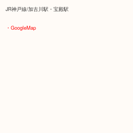
ワンシーズンを通じて使っていないアイテムはござ
か？
バッグやお財布やアパレル品など幅広くお買取させ
きます！
加古川市でルイ・ヴィトンを売りたい時は、ぜひ買
加古川店へお越しください！
皆様からのご来店をお待ちしております。
・当店の特徴
年末年始以外は休まず毎日営業しています！