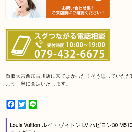
・出張買取エリアのご紹介
兵庫県全域
加古川市・加古郡 稲美町 播磨町・高砂市
三木市・西脇市・加東市・明石市・多古郡 多古町