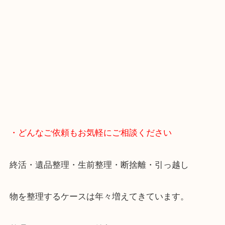
マックスバリュ加古川西店のテナントに当店があり
査定中にお買い物もできます！
無料駐車場もご利用ができます！
重たいお品物も店舗の目の前に車を停めることがで
便利です！
ブランドやお品物の状態を問わずその場で無料査定
ます！