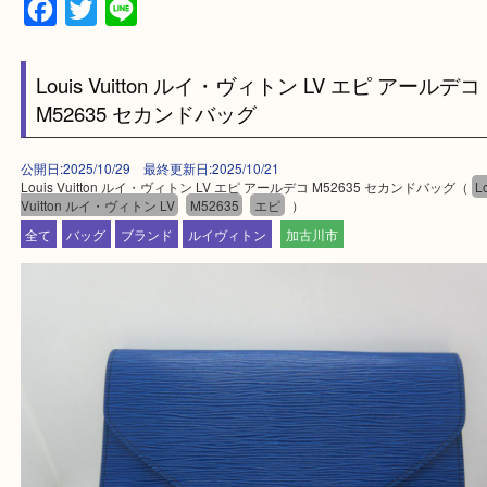
兵庫県全域
加古川市・加古郡 稲美町 播磨町・高砂市
三木市・西脇市・加東市・明石市・多古郡 多古町
・ご来店前に確認しておきたい