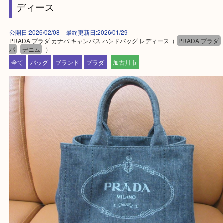
買取大吉西加古川店に来てよかった！そう思ってい
よう丁寧に査定いたします。
Facebook
Twitter
Line
PRADA プラダ カナパ キャンバス ハンドバッ
ディース
公開日:2026/02/08 最終更新日:2026/01/29
PRADA プラダ カナパ キャンバス ハンドバッグ レディース（
PRADA 
パ
デニム
）