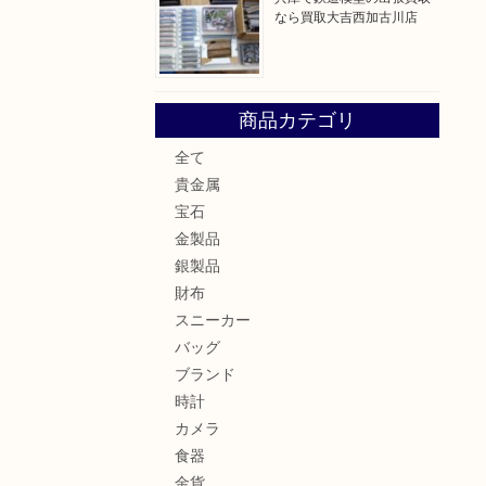
なら買取大吉西加古川店
商品カテゴリ
全て
貴金属
宝石
金製品
銀製品
財布
スニーカー
バッグ
ブランド
時計
カメラ
食器
金貨