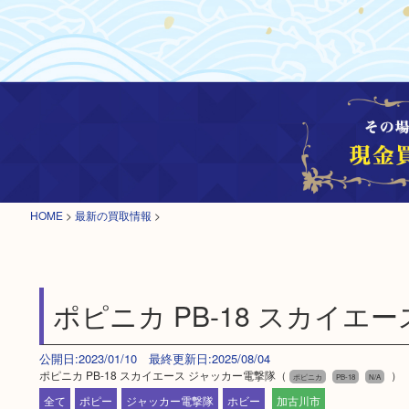
HOME
>
最新の買取情報
>
ポピニカ PB-18 スカイエ
公開日:2023/01/10 最終更新日:2025/08/04
ポピニカ PB-18 スカイエース ジャッカー電撃隊（
）
ポピニカ
PB-18
N/A
全て
ポピー
ジャッカー電撃隊
ホビー
加古川市