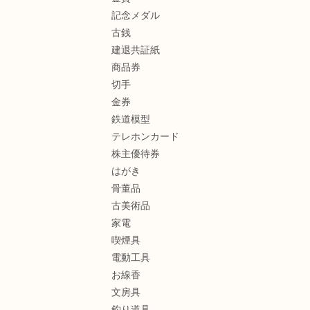
記念メダル
古銭
建退共証紙
商品券
切手
金券
鉄道模型
テレホンカード
株主優待券
はがき
骨董品
古美術品
家電
喫煙具
電動工具
お線香
文房具
釣り道具