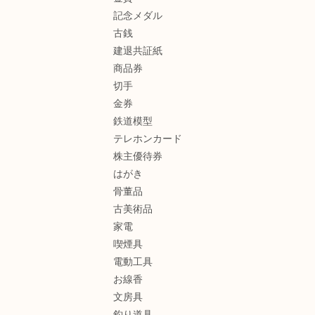
記念メダル
古銭
建退共証紙
商品券
切手
金券
鉄道模型
テレホンカード
株主優待券
はがき
骨董品
古美術品
家電
喫煙具
電動工具
お線香
文房具
釣り道具