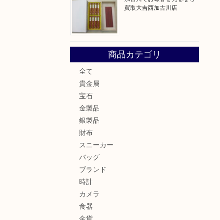
買取大吉西加古川店
商品カテゴリ
全て
貴金属
宝石
金製品
銀製品
財布
スニーカー
バッグ
ブランド
時計
カメラ
食器
金貨