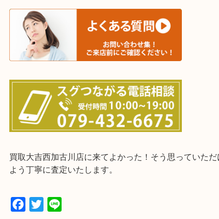
加古川市・加古郡 稲美町 播磨町・高砂市
三木市・西脇市・加東市・明石市・多古郡 多古町
・ご来店前に確認しておきたい