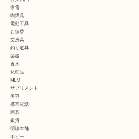
ブランド
時計
カメラ
食器
金貨
記念メダル
古銭
建退共証紙
商品券
切手
金券
鉄道模型
テレホンカード
株主優待券
はがき
骨董品