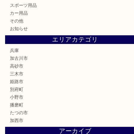
古美術品
家電
喫煙具
電動工具
お線香
文房具
釣り道具
楽器
香水
化粧品
MLM
サプリメント
美容
携帯電話
囲碁
銀貨