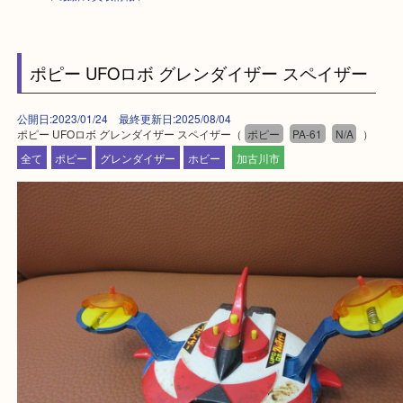
HOME
>
最新の買取情報
>
ポピー UFOロボ グレンダイザー スペイザー
公開日:2023/01/24 最終更新日:2025/08/04
ポピー UFOロボ グレンダイザー スペイザー（
ポピー
PA-61
N/A
）
全て
ポピー
グレンダイザー
ホビー
加古川市