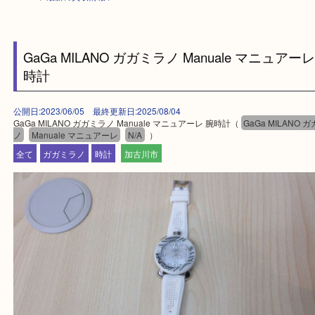
HOME
>
最新の買取情報
>
GaGa MILANO ガガミラノ Manuale マニュ
時計
公開日:2023/06/05 最終更新日:2025/08/04
GaGa MILANO ガガミラノ Manuale マニュアーレ 腕時計（
GaGa MIL
ノ
Manuale マニュアーレ
N/A
）
全て
ガガミラノ
時計
加古川市