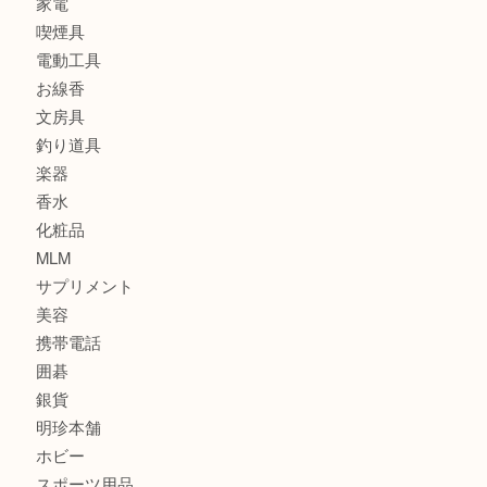
時計
カメラ
食器
金貨
記念メダル
古銭
建退共証紙
商品券
切手
金券
鉄道模型
テレホンカード
株主優待券
はがき
骨董品
古美術品