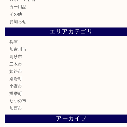
家電
喫煙具
電動工具
お線香
文房具
釣り道具
楽器
香水
化粧品
MLM
サプリメント
美容
携帯電話
囲碁
銀貨
明珍本舗