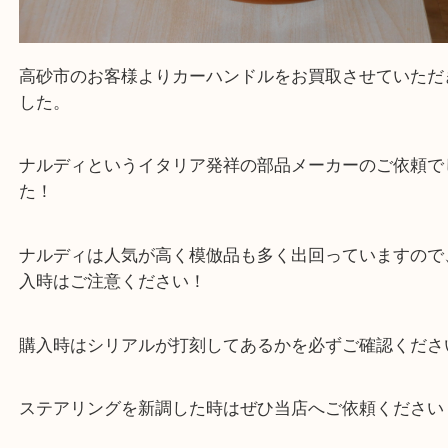
全て
カー用品
高砂市