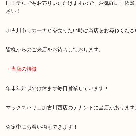
ECLIPSE イクリプス カーナビ AVNシリーズ A
R10 未開封
公開日:2025/02/24 最終更新日:2025/08/04
ECLIPSE イクリプス カーナビ AVNシリーズ AVN-R10 未開封（
ECLIP
ス
AVN-R10
N/A
）
全て
カーナビ
カー用品
加古川市