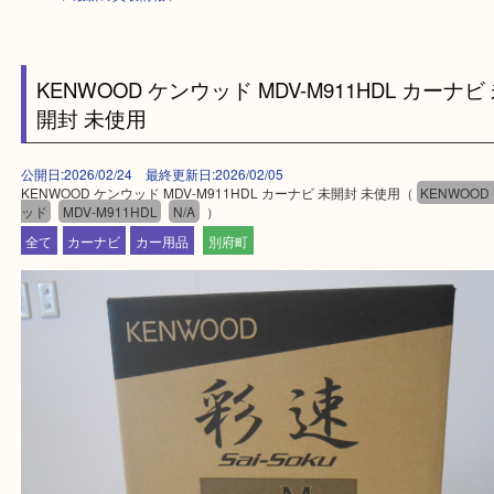
HOME
>
最新の買取情報
>
KENWOOD ケンウッド MDV-M911HDL カー
開封 未使用
公開日:2026/02/24 最終更新日:2026/02/05
KENWOOD ケンウッド MDV-M911HDL カーナビ 未開封 未使用（
KEN
ッド
MDV-M911HDL
N/A
）
全て
カーナビ
カー用品
別府町