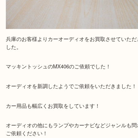
買取大吉西加古川店に来てよかった！そう思ってい
よう丁寧に査定いたします。
Facebook
Twitter
Line
McIntosh マッキントッシュ カーオーディオ M
公開日:2025/08/14 最終更新日:2025/08/04
McIntosh マッキントッシュ カーオーディオ MX406（
McIntosh マッ
MX406
N/A
）
全て
カー用品
兵庫