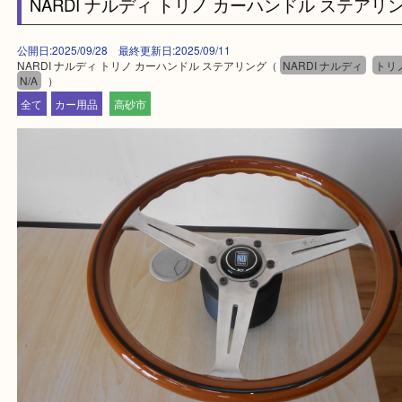
買取大吉西加古川店に来てよかった！そう思ってい
よう丁寧に査定いたします。
Facebook
Twitter
Line
NARDI ナルディ トリノ カーハンドル ステ
公開日:2025/09/28 最終更新日:2025/09/11
NARDI ナルディ トリノ カーハンドル ステアリング（
NARDI ナルディ
N/A
）