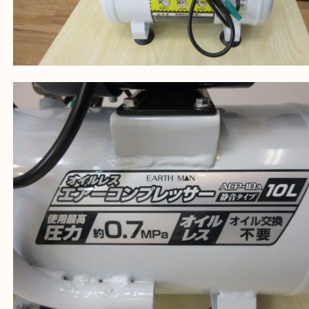
公開日:2022/01/30 最終更新日:2025/08/04
EARTH MAN アースマン 静音タイプ オイルレス エアーコンプレッサー 10L
10A（
EARTH MAN アースマン
ACP-10A
N/A
）
全て
エアーコンプレッサー
電動工具
加古川市