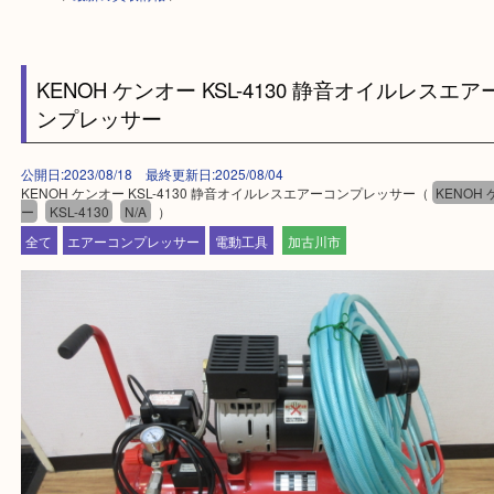
HOME
>
最新の買取情報
>
KENOH ケンオー KSL-4130 静音オイルレス
ンプレッサー
公開日:2023/08/18 最終更新日:2025/08/04
KENOH ケンオー KSL-4130 静音オイルレスエアーコンプレッサー（
KE
ー
KSL-4130
N/A
）
全て
エアーコンプレッサー
電動工具
加古川市