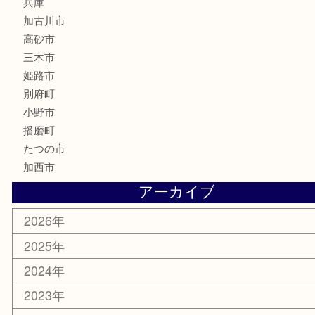
はがき
骨董品
古美術品
家電
喫煙具
電動工具
お線香
文房具
釣り道具
楽器
香水
化粧品
MLM
サプリメント
美容
携帯電話