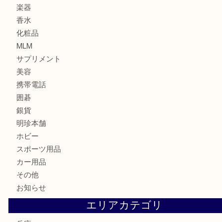
スニーカー
バッグ
ブランド
時計
カメラ
食器
金貨
記念メダル
古銭
建退共証紙
商品券
切手
金券
鉄道模型
テレホンカード
株主優待券