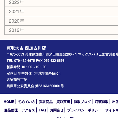
囲碁
銀貨
明珍本舗
ホビー
スポーツ用品
カー用品
その他
お知らせ
エリアカテゴリ
兵庫
加古川市
高砂市
三木市
姫路市
別府町