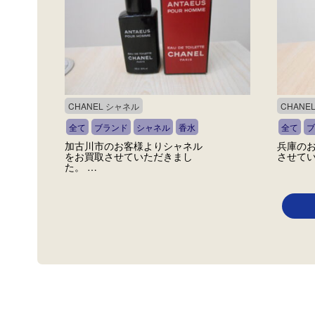
CHANEL シャネル
CHANE
全て
ブランド
シャネル
香水
全て
ブ
加古川市のお客様よりシャネル
兵庫の
をお買取させていただきまし
させてい
た。 …