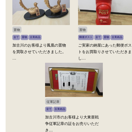
全て
絵画
古美術品
全て
絵画
古美術品
姫路からお越しのお客様より版
東山魁夷（ひがしやま か
画をお買取させていただきまし
の木版画をお買取させて
た…
き…
置物
置物
全て
置物
古美術品
郵便ポスト
全て
置物
古美術品
加古川のお客様より鳳凰の置物
ご実家の納屋にあった郵
を買取させていただきました。
トをお買取りさせていた
…
し…