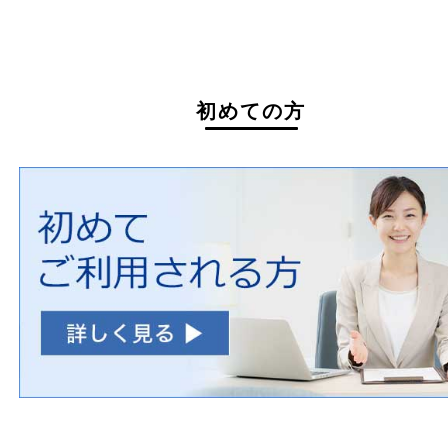
一部の衣類
一部の家電
自転車
刀剣・銃
医療機器
医薬品
毒物・劇物
動物製品
たばこ
その他