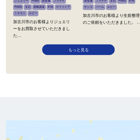
ジュエリー
貴金属
全て
エメラルド
金
ダイヤモンド
ダイヤモンド
全て
金
ジュエリ
ジュエリー
Pt950
貴金属
プラチナ
貴金属
プラチナ
宝石
Pt900
Pt900
宝石
黒蝶真珠
K18
サファイア
サンゴ
パール
ルビー
ミキモト
ルビー
加古川市のお客様より生
加古川市のお客様よりジュエリ
のご依頼をいただきました
ーをお買取させていただきまし
た…
もっと見る