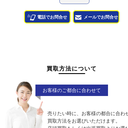
状態が悪くて売れるかな？と思われるものがござ
ら
お気軽にお問い合わせください。
サビ
曇り
ジャンク
汚れ
付属品
ボディのみ
電話でお問合せ
メールでお問合せ