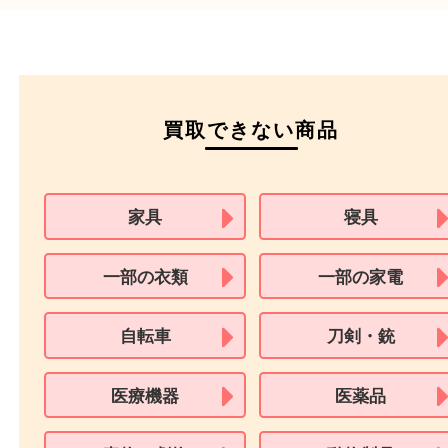
運転免許証
マイナンバーカー
パスポート
特別永住者証明書
（日本政府発行のもの
住民基本台帳カード
※在留カードは消費税法改正に伴い令和3年10月1日より、本人確認書
用できません。
※身分証明書の住所に相違がある場合、ご本人様名義の現住所が確認
必要となります。
※18歳未満のお客様からの買取はいたしません。