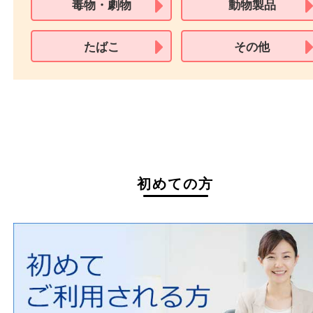
買取できない商品
家具
寝具
一部の衣類
一部の家電
自転車
刀剣・銃
医療機器
医薬品
毒物・劇物
動物製品