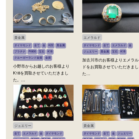
金
ダイヤモンド
全て
貴金属
宝石
ダイヤモンド
全て
貴金属
プラ
K18
宝石
加古川市のお客様よりダイヤモ
加古川市のお客様よりサ
ンドネックレスをお買取させて
大きいダイヤモンドを買
い…
て…
貴金属
エメラルド
ダイヤモンド
全て
金
K22
貴金属
ダイヤモンド
全て
エメラルド
プラチナ
Pt900
宝石
K18
ジュエリー
貴金属
宝石
K18
クルーガーランド金貨
金貨
加古川市のお客様よりエ
小野市からお越しのお客様より
ドをお買取させていただ
K18を買取させていただきまし
た…
た。…