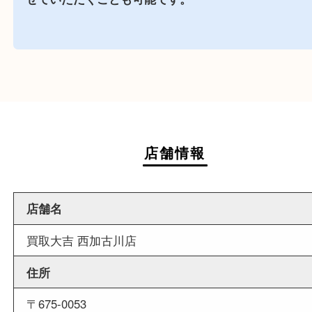
週末
も営業中
当店は週末も営業しております。平日にはご来店
いお客様にもご利用しやすい買取専門店です。
外出ＯＫ
商品査定中の外出も出来ますので、査定中に用事
せていただくことも可能です。