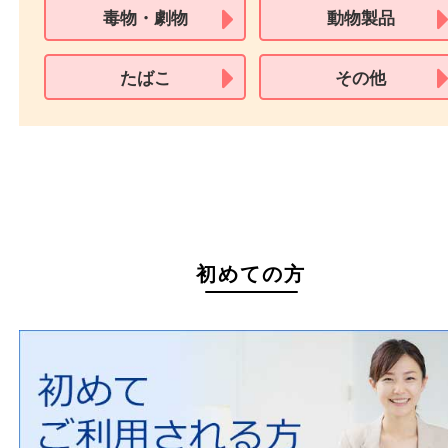
家具
寝具
一部の衣類
一部の家電
自転車
刀剣・銃
医療機器
医薬品
毒物・劇物
動物製品
たばこ
その他