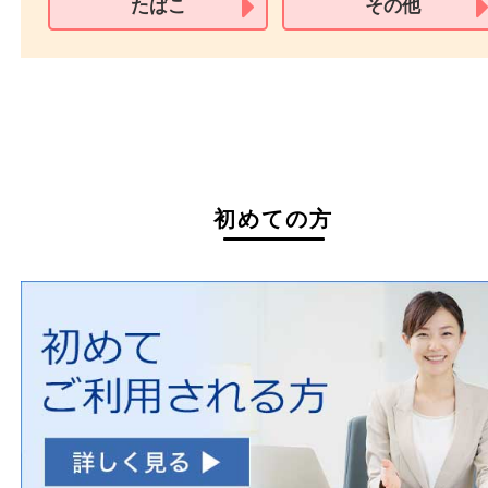
家具
寝具
一部の衣類
一部の家電
自転車
刀剣・銃
医療機器
医薬品
毒物・劇物
動物製品
たばこ
その他