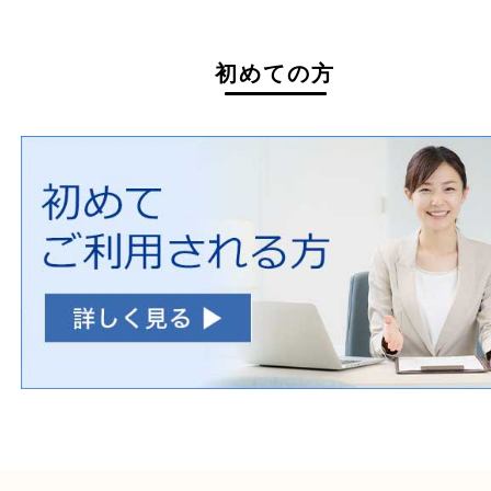
自転車
刀剣・銃
医療機器
医薬品
毒物・劇物
動物製品
たばこ
その他
初めての方