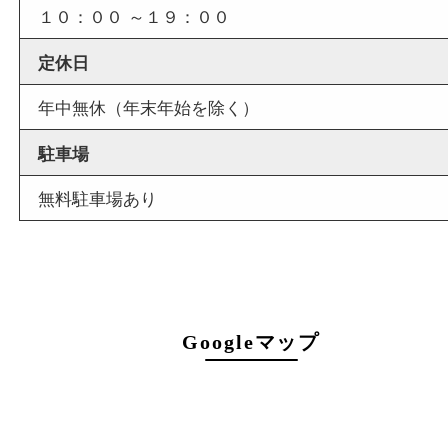
店舗情報
店舗名
買取大吉 西加古川店
住所
〒675-0053
兵庫県加古川市米田町船頭200－1
マックスバリュ加古川西店
電話