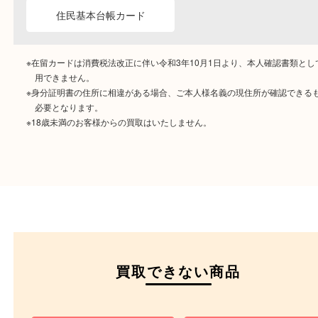
ご成約時に必要なもの
本人
確認書類
運転免許証
マイナンバーカー
パスポート
特別永住者証明書
（日本政府発行のもの
住民基本台帳カード
※在留カードは消費税法改正に伴い令和3年10月1日より、本人確認書
用できません。
※身分証明書の住所に相違がある場合、ご本人様名義の現住所が確認