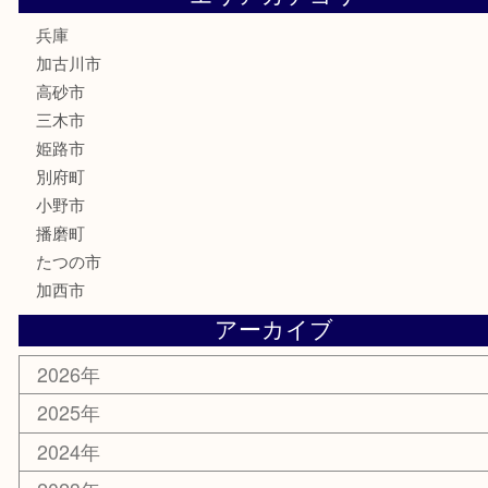
株主優待券
はがき
骨董品
古美術品
家電
喫煙具
電動工具
お線香
文房具
釣り道具
楽器
香水
化粧品
MLM
サプリメント
美容