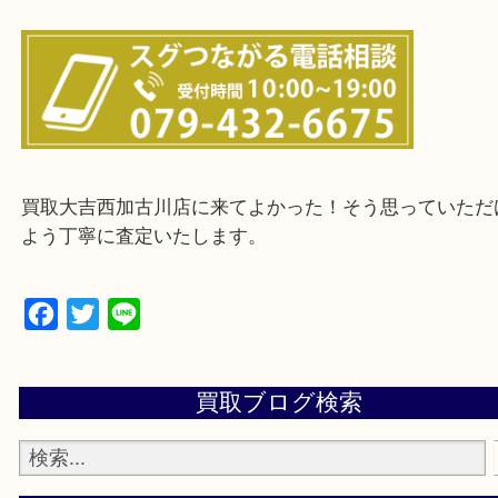
兵庫県全域
加古川市・加古郡 稲美町 播磨町・高砂市
三木市・西脇市・加東市・明石市・多古郡 多古町
・ご来店前に確認しておきたい