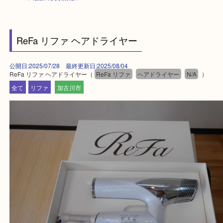
HOME
>
最新の買取情報
>
ReFa リファ ヘアドライヤー
公開日:2025/07/28 最終更新日:2025/08/04
ReFa リファ ヘアドライヤー（
ReFa リファ
ヘアドライヤー
N/A
全て
リファ
加古川市