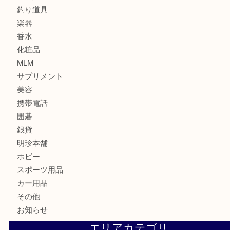
財布
スニーカー
バッグ
ブランド
時計
カメラ
食器
金貨
記念メダル
古銭
建退共証紙
商品券
切手
金券
鉄道模型
テレホンカード