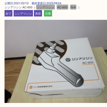
買取大吉西加古川店に来てよかった！そう思ってい
よう丁寧に査定いたします。
Facebook
Twitter
Line
シンアツシン AC-600
公開日:2021/02/10 最終更新日:2025/08/04
シンアツシン AC-600（
シンアツシン
AC-600
N/A
）
全て
シンアツシン
美容
兵庫