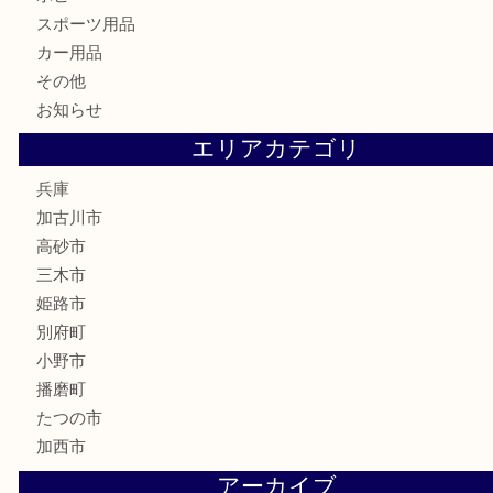
家電
喫煙具
電動工具
お線香
文房具
釣り道具
楽器
香水
化粧品
MLM
サプリメント
美容
携帯電話
囲碁
銀貨
明珍本舗