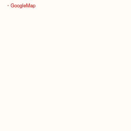
骨董品などの専門知識が必要なお品物もお任せくだ
・最寄り駅
JR神戸線/加古川駅・宝殿駅
・GoogleMap