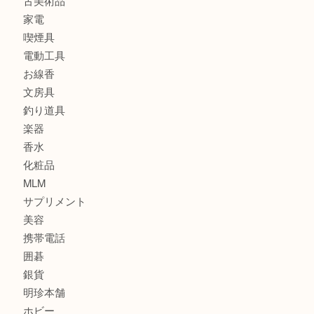
時計
カメラ
食器
金貨
記念メダル
古銭
建退共証紙
商品券
切手
金券
鉄道模型
テレホンカード
株主優待券
はがき
骨董品
古美術品