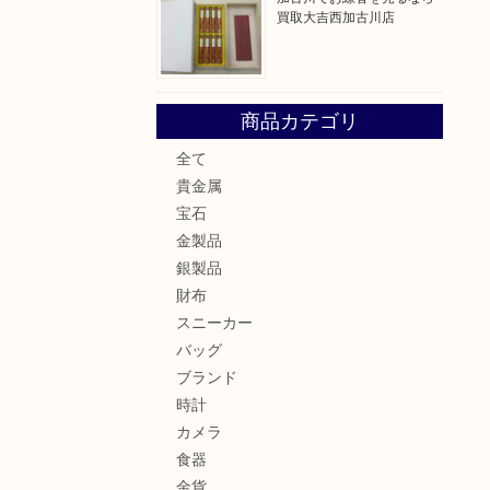
買取大吉西加古川店
商品カテゴリ
全て
貴金属
宝石
金製品
銀製品
財布
スニーカー
バッグ
ブランド
時計
カメラ
食器
金貨