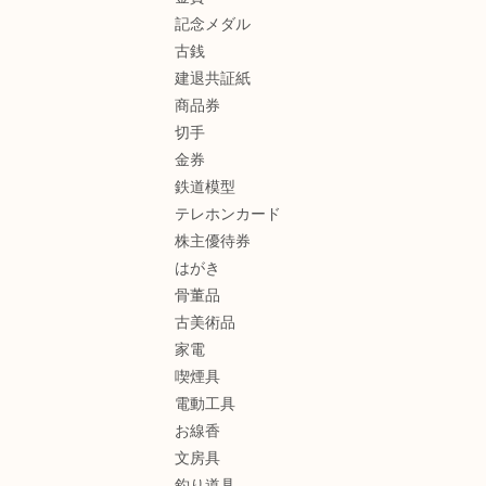
記念メダル
古銭
建退共証紙
商品券
切手
金券
鉄道模型
テレホンカード
株主優待券
はがき
骨董品
古美術品
家電
喫煙具
電動工具
お線香
文房具
釣り道具