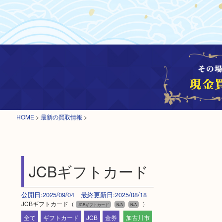
HOME
>
最新の買取情報
>
JCBギフトカード
公開日:2025/09/04 最終更新日:2025/08/18
JCBギフトカード（
）
JCBギフトカード
N/A
N/A
全て
ギフトカード
JCB
金券
加古川市