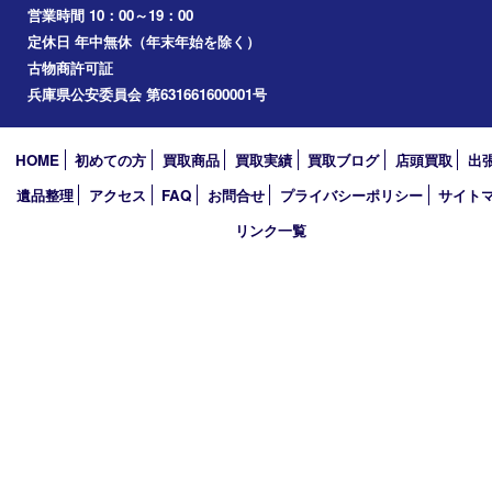
エリアカテゴリ
兵庫
加古川市
高砂市
三木市
姫路市
別府町
小野市
播磨町
たつの市
加西市
アーカイブ
2026年
2025年