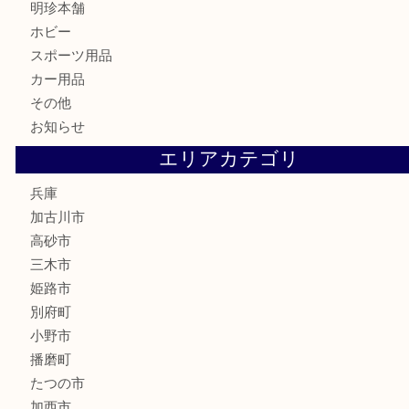
古銭
建退共証紙
商品券
切手
金券
鉄道模型
テレホンカード
株主優待券
はがき
骨董品
古美術品
家電
喫煙具
電動工具
お線香
文房具