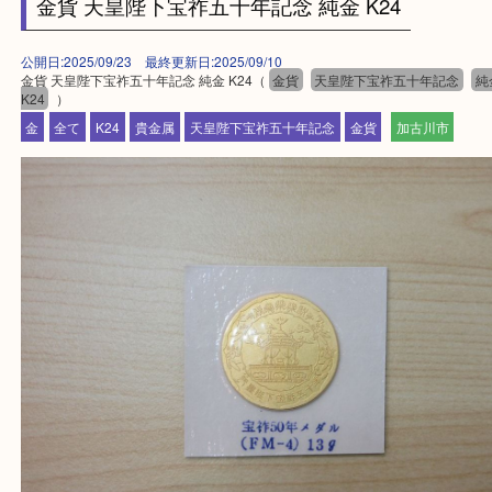
買取大吉西加古川店に来てよかった！そう思ってい
よう丁寧に査定いたします。
Facebook
Twitter
Line
金貨 天皇陛下宝祚五十年記念 純金 K24
公開日:2025/09/23 最終更新日:2025/09/10
金貨 天皇陛下宝祚五十年記念 純金 K24（
金貨
天皇陛下宝祚五十年記
K24
）