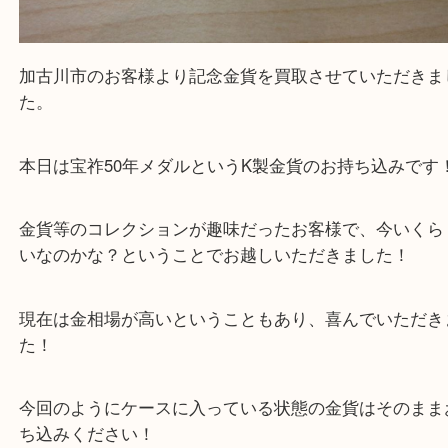
金
全て
K24
貴金属
天皇陛下宝祚五十年記念
金貨
加古川市