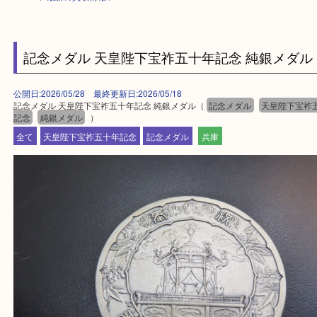
HOME
>
最新の買取情報
>
記念メダル 天皇陛下宝祚五十年記念 純銀メ
公開日:2026/05/28 最終更新日:2026/05/18
記念メダル 天皇陛下宝祚五十年記念 純銀メダル（
記念メダル
天皇陛
記念
純銀メダル
）
全て
天皇陛下宝祚五十年記念
記念メダル
兵庫