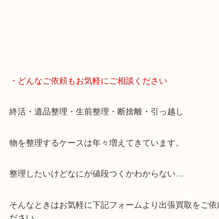
・GoogleMap