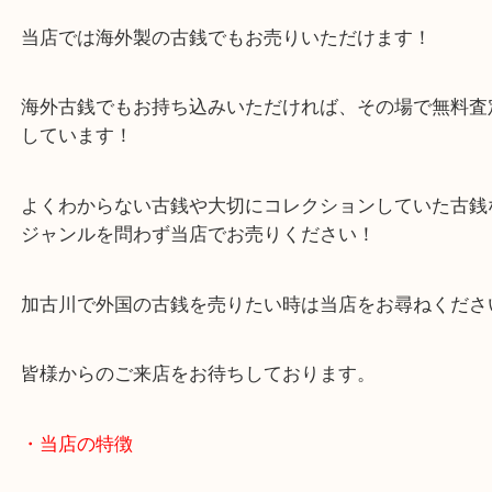
買取大吉西加古川店に来てよかった！そう思ってい
よう丁寧に査定いたします。
Facebook
Twitter
Line
古銭 朝鮮 別銭
公開日:2024/08/13 最終更新日:2025/08/04
古銭 朝鮮 別銭（
古銭
別銭
N/A
）
全て
外国古銭
古銭
加古川市