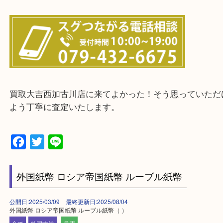
兵庫県全域
加古川市・加古郡 稲美町 播磨町・高砂市
三木市・西脇市・加東市・明石市・多古郡 多古町
・ご来店前に確認しておきたい