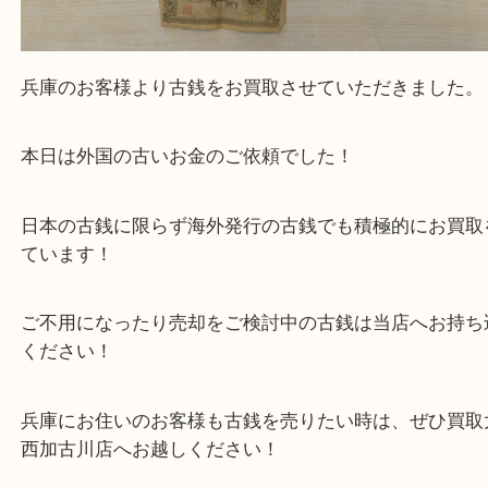
全て
外国古銭
古銭
兵庫