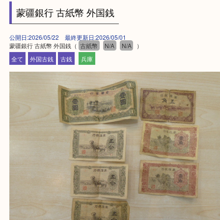
買取大吉西加古川店に来てよかった！そう思ってい
よう丁寧に査定いたします。
Facebook
Twitter
Line
蒙疆銀行 古紙幣 外国銭
公開日:2026/05/22 最終更新日:2026/05/01
蒙疆銀行 古紙幣 外国銭（
古紙幣
N/A
N/A
）