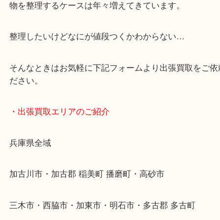
JR神戸線/加古川駅・宝殿駅
・GoogleMap