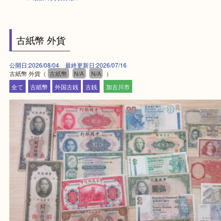
HOME
>
最新の買取情報
>
古紙幣 外貨
公開日:2026/08/04 最終更新日:2026/07/16
古紙幣 外貨（
古紙幣
N/A
N/A
）
全て
古紙幣
外国古銭
古銭
加古川市