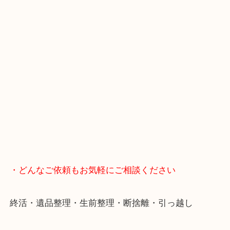
査定中にお買い物もできます！
無料駐車場もご利用ができます！
重たいお品物も店舗の目の前に車を停めることがで
便利です！
ブランドやお品物の状態を問わずその場で無料査定
ます！
骨董品などの専門知識が必要なお品物もお任せくだ
・最寄り駅