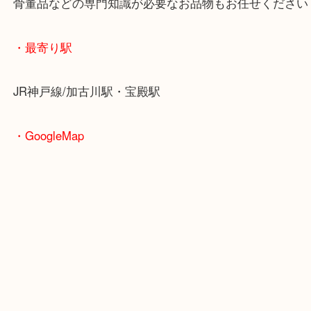
込みです！
当店では海外製の古銭でもお売りいただけます！
海外古銭でもお持ち込みいただければ、その場で無
しています！
よくわからない古銭や大切にコレクションしていた
ジャンルを問わず当店でお売りください！
加古川で外国の古銭を売りたい時は当店をお尋ねく
皆様からのご来店をお待ちしております。