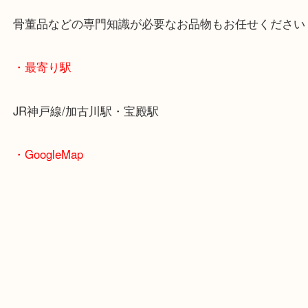
お客様も紙幣収集が趣味なようで、次回お越しの際
ログでご紹介させていただきます！
兵庫でルーブル紙幣を売りたい時は当店をお尋ねく
皆様からのご来店をお待ちしております。
・当店の特徴
年末年始以外は休まず毎日営業しています！
マックスバリュ加古川西店のテナントに当店があり