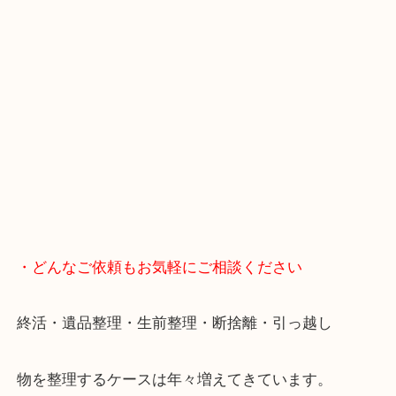
・当店の特徴
年末年始以外は休まず毎日営業しています！
マックスバリュ加古川西店のテナントに当店があり
査定中にお買い物もできます！
無料駐車場もご利用ができます！
重たいお品物も店舗の目の前に車を停めることがで
便利です！