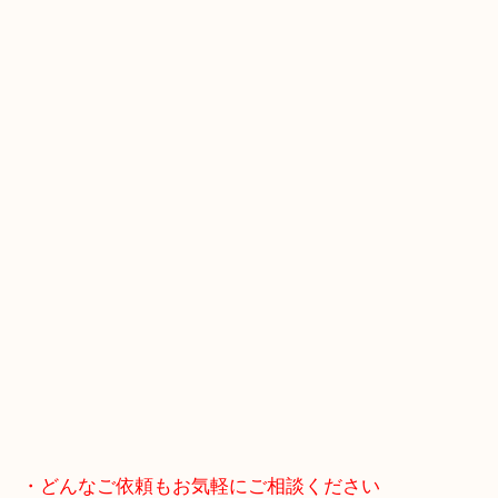
ブランドやお品物の状態を問わずその場で無料査定
ます！
骨董品などの専門知識が必要なお品物もお任せくだ
・最寄り駅
JR神戸線/加古川駅・宝殿駅
・GoogleMap