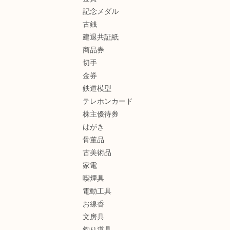
記念メダル
古銭
建退共証紙
商品券
切手
金券
鉄道模型
テレホンカード
株主優待券
はがき
骨董品
古美術品
家電
喫煙具
電動工具
お線香
文房具
釣り道具