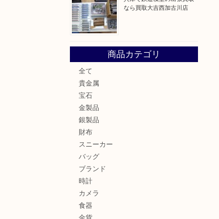
なら買取大吉西加古川店
商品カテゴリ
全て
貴金属
宝石
金製品
銀製品
財布
スニーカー
バッグ
ブランド
時計
カメラ
食器
金貨