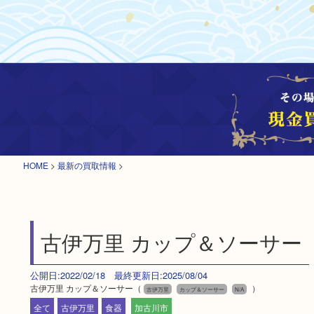
HOME
>
最新の買取情報
>
古伊万里 カップ＆ソーサー
公開日:2022/02/18 最終更新日:2025/08/04
古伊万里 カップ＆ソーサー（
）
古伊万里
カップ＆ソーサー
N/A
全て
古伊万里
食器
加古川市