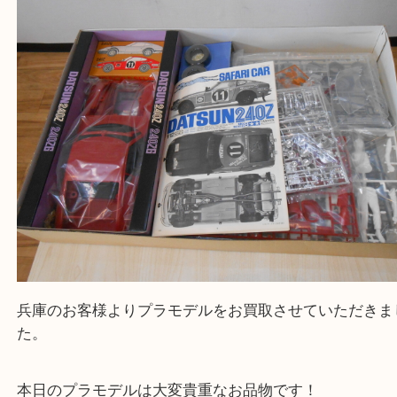
買取大吉西加古川店に来てよかった！そう思ってい
よう丁寧に査定いたします。
Facebook
Twitter
Line
1/12 フェアレディ240Z サファリ仕様 ビッ
ルシリーズ レア プラモデル
公開日:2024/07/17 最終更新日:2025/08/04