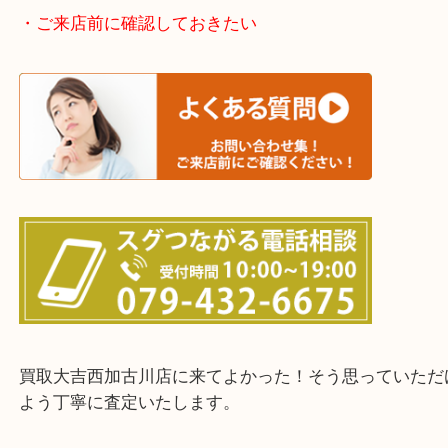
整理したいけどなにが値段つくかわからない…
そんなときはお気軽に下記フォームより出張買取を
ださい。
・出張買取エリアのご紹介
兵庫県全域
加古川市・加古郡 稲美町 播磨町・高砂市
三木市・西脇市・加東市・明石市・多古郡 多古町