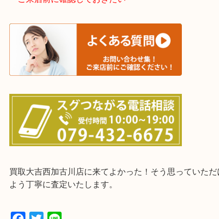
加古川市・加古郡 稲美町 播磨町・高砂市
三木市・西脇市・加東市・明石市・多古郡 多古町
・ご来店前に確認しておきたい