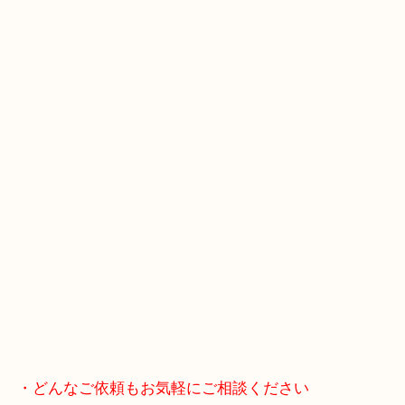
マックスバリュ加古川西店のテナントに当店があり
査定中にお買い物もできます！
無料駐車場もご利用ができます！
重たいお品物も店舗の目の前に車を停めることがで
便利です！
ブランドやお品物の状態を問わずその場で無料査定
ます！
骨董品などの専門知識が必要なお品物もお任せくだ