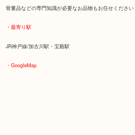
た。
本日のプラモデルは大変貴重なお品物です！
お客様もプラモ収集が趣味のようで、自慢の一点の
した！
当店の目利きにも気に入っていただき、その場で成
だきました！
希少なお品物のご依頼も喜んで承ります！
兵庫でプラモデルを売りたい時は当店をお尋ねくだ