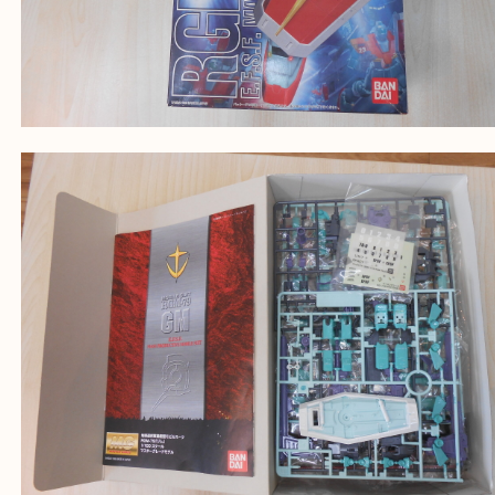
買取大吉西加古川店に来てよかった！そう思ってい
よう丁寧に査定いたします。
Facebook
Twitter
Line
BANDAI バンダイ 1/100 RGM-79 ジム ガンプ
公開日:2024/10/30 最終更新日:2025/08/04
BANDAI バンダイ 1/100 RGM-79 ジム ガンプラ（
プラモデル
MG
N/
全て
プラモデル
姫路市