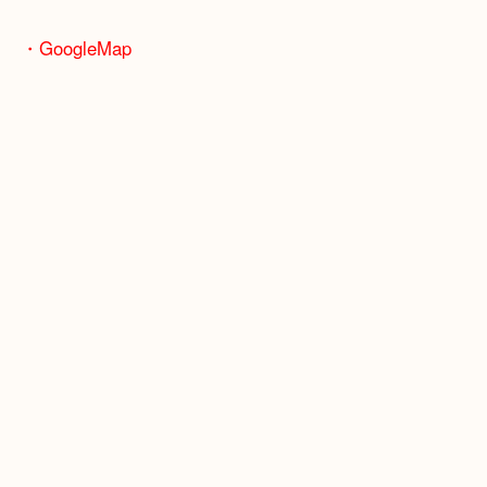
骨董品などの専門知識が必要なお品物もお任せくだ
・最寄り駅
JR神戸線/加古川駅・宝殿駅
・GoogleMap