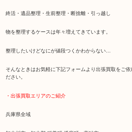
・最寄り駅
JR神戸線/加古川駅・宝殿駅
・GoogleMap