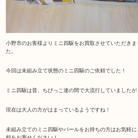
公開日:2025/10/12 最終更新日:2025/10/14
ねんどろいど×ミニ四駆 セイバー 未組立て（
ミニ四駆
ねんどろいど×ミ
バー 未組立て
N/A
）
全て
プラモデル
ホビー
小野市