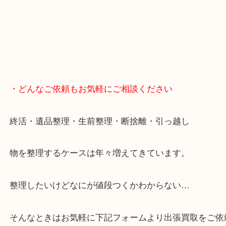
・GoogleMap