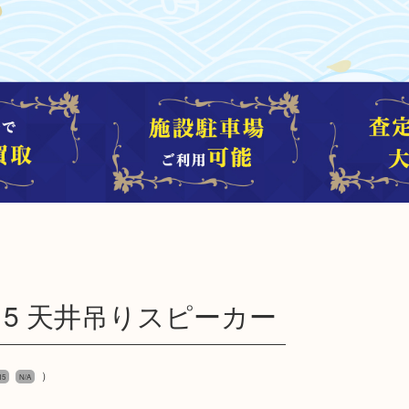
-V15 天井吊りスピーカー
）
15
N/A