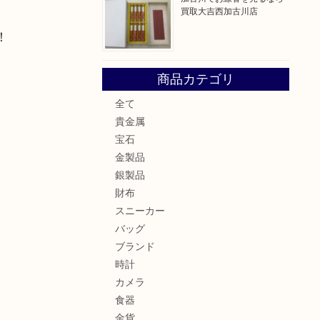
買取大吉西加古川店
！
商品カテゴリ
全て
貴金属
宝石
金製品
銀製品
財布
スニーカー
バッグ
ブランド
時計
カメラ
食器
金貨