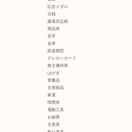
記念メダル
古銭
建退共証紙
商品券
切手
金券
鉄道模型
テレホンカード
株主優待券
はがき
骨董品
古美術品
家電
喫煙具
電動工具
お線香
文房具
釣り道具