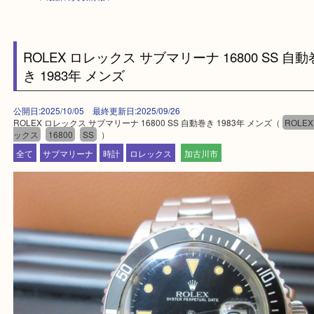
HOME
>
最新の買取情報
>
ROLEX ロレックス サブマリーナ 16800 SS
き 1983年 メンズ
公開日:2025/10/05 最終更新日:2025/09/26
ROLEX ロレックス サブマリーナ 16800 SS 自動巻き 1983年 メンズ（
R
ックス
16800
SS
）
全て
サブマリーナ
時計
ロレックス
加古川市