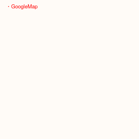
骨董品などの専門知識が必要なお品物もお任せくだ
・最寄り駅
JR神戸線/加古川駅・宝殿駅
・GoogleMap