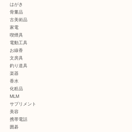
財布
スニーカー
バッグ
ブランド
時計
カメラ
食器
金貨
記念メダル
古銭
建退共証紙
商品券
切手
金券
鉄道模型
テレホンカード