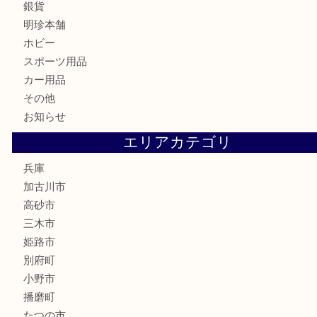
株主優待券
はがき
骨董品
古美術品
家電
喫煙具
電動工具
お線香
文房具
釣り道具
楽器
香水
化粧品
MLM
サプリメント
美容