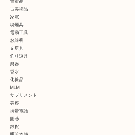
バッグ
ブランド
時計
カメラ
食器
金貨
記念メダル
古銭
建退共証紙
商品券
切手
金券
鉄道模型
テレホンカード
株主優待券
はがき