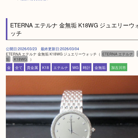
HOME
>
最新の買取情報
>
ETERNA エテルナ 金無垢 K18WG ジュエリ
ッチ
公開日:2026/03/23 最終更新日:2026/03/04
ETERNA エテルナ 金無垢 K18WG ジュエリーウォッチ（
ETERNA エテ
垢
K18WG
）
金
全て
貴金属
K18
エテルナ
WG
時計
金無垢
加古川市