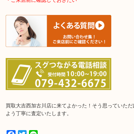
加古川市・加古郡 稲美町 播磨町・高砂市
三木市・西脇市・加東市・明石市・多古郡 多古町
・ご来店前に確認しておきたい