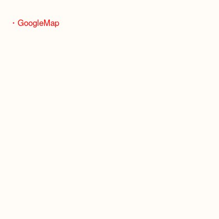
ます！
骨董品などの専門知識が必要なお品物もお任せくだ
・最寄り駅
JR神戸線/加古川駅・宝殿駅
・GoogleMap