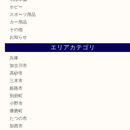
骨董品
古美術品
家電
喫煙具
電動工具
お線香
文房具
釣り道具
楽器
香水
化粧品
MLM
サプリメント
美容
携帯電話
囲碁