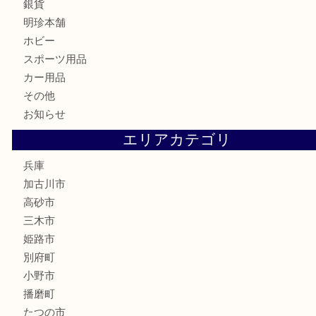
はがき
骨董品
古美術品
家電
喫煙具
電動工具
お線香
文房具
釣り道具
楽器
香水
化粧品
MLM
サプリメント
美容
携帯電話