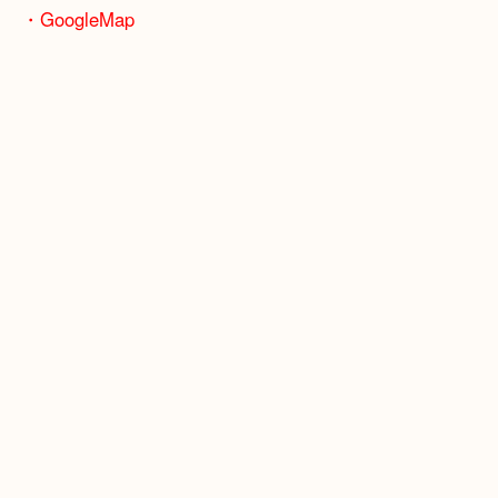
骨董品などの専門知識が必要なお品物もお任せくだ
・最寄り駅
JR神戸線/加古川駅・宝殿駅
・GoogleMap