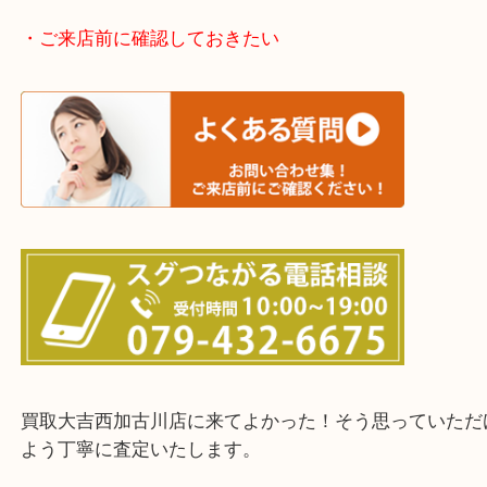
加古川市・加古郡 稲美町 播磨町・高砂市
三木市・西脇市・加東市・明石市・多古郡 多古町
・ご来店前に確認しておきたい