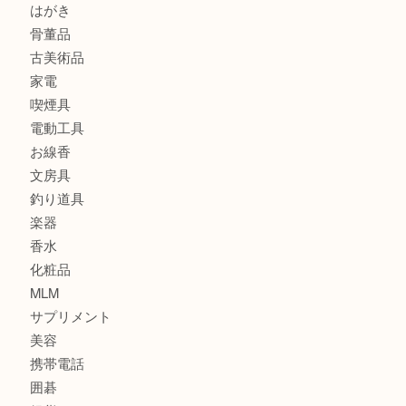
スニーカー
バッグ
ブランド
時計
カメラ
食器
金貨
記念メダル
古銭
建退共証紙
商品券
切手
金券
鉄道模型
テレホンカード
株主優待券