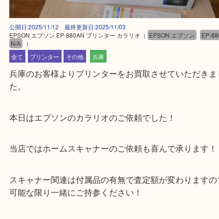
公開日:2025/11/12 最終更新日:2025/11/03
EPSON エプソン EP-880AN プリンター カラリオ
（
EPSON エプソン
N/A
）
全て
プリンター
その他
兵庫
兵庫のお客様よりプリンターをお買取させていただ
た。
本日はエプソンのカラリオのご依頼でした！
当店ではホームスキャナーのご依頼も喜んで承りま