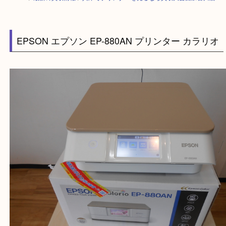
HOME
>
最新の買取情報
>
兵庫でプリンターを売るなら買取大吉西加古川
EPSON エプソン EP-880AN プリンター カラ