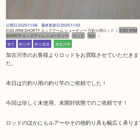
公開日:2025/11/06 最終更新日:2025/11/03
EGG ARM SHORTY エッグアーム ショーティー 穴釣り用ロッド
（
EGG 
SHORTY エッグアーム ショーティー
ロッド
N/A
）
全て
釣り竿
釣り道具
加古川市
加古川市のお客様よりロッドをお買取させていただ
た。
本日は穴釣り用の釣り竿のご依頼でした！