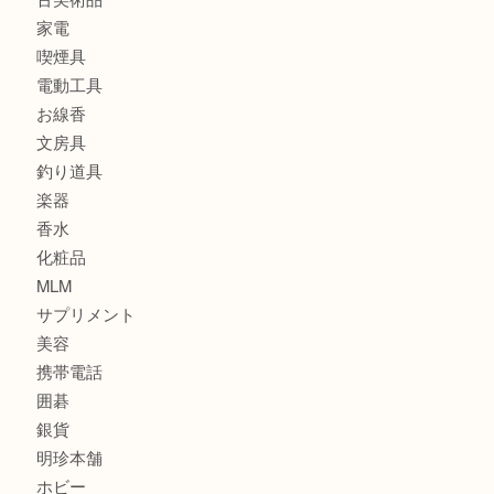
時計
カメラ
食器
金貨
記念メダル
古銭
建退共証紙
商品券
切手
金券
鉄道模型
テレホンカード
株主優待券
はがき
骨董品
古美術品