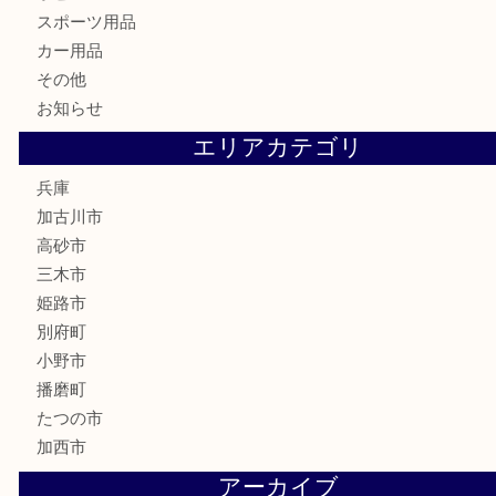
家電
喫煙具
電動工具
お線香
文房具
釣り道具
楽器
香水
化粧品
MLM
サプリメント
美容
携帯電話
囲碁
銀貨
明珍本舗