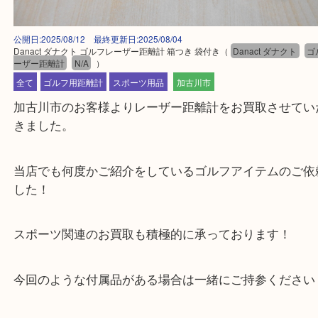
公開日:2025/08/12 最終更新日:2025/08/04
Danact ダナクト ゴルフレーザー距離計 箱つき 袋付き
（
Danact ダナク
ーザー距離計
N/A
）
全て
ゴルフ用距離計
スポーツ用品
加古川市
加古川市のお客様よりレーザー距離計をお買取させ
きました。
当店でも何度かご紹介をしているゴルフアイテムの
した！