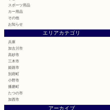
家電
喫煙具
電動工具
お線香
文房具
釣り道具
楽器
香水
化粧品
MLM
サプリメント
美容
携帯電話
囲碁
銀貨
明珍本舗