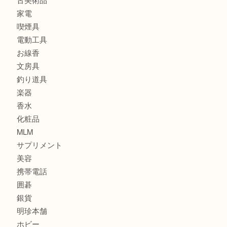
時計
カメラ
食器
金貨
記念メダル
古銭
建退共証紙
商品券
切手
金券
鉄道模型
テレホンカード
株主優待券
はがき
骨董品
古美術品