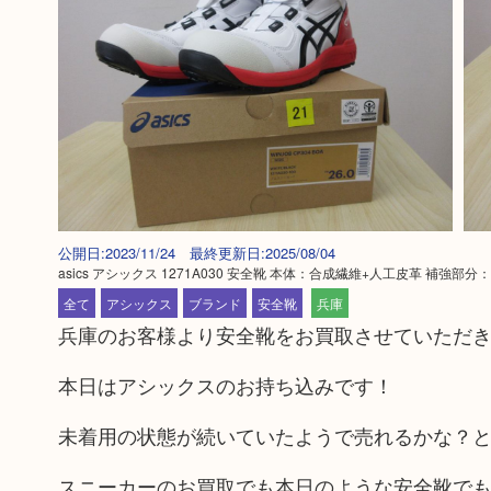
公開日:2023/11/24 最終更新日:2025/08/04
asics アシックス 1271A030 安全靴 本体：合成繊維+人工皮革 補強部
全て
アシックス
ブランド
安全靴
兵庫
兵庫のお客様より安全靴をお買取させていただ
本日はアシックスのお持ち込みです！
未着用の状態が続いていたようで売れるかな？
スニーカーのお買取でも本日のような安全靴で