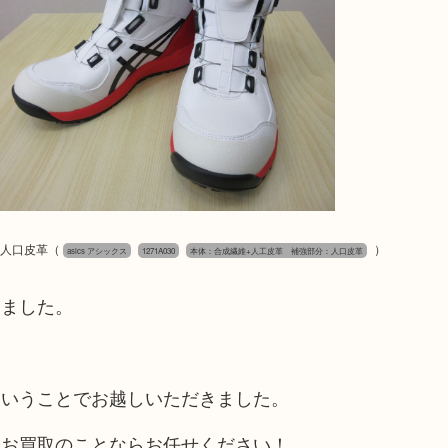
分：人口皮革
（
）
asics アシックス
1271A030
本体：合成繊維+人工皮革 補強部分：人口皮革
きました。
ということでお越しいただきました。
もお買取のことならお任せください！