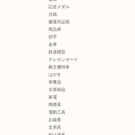
記念メダル
古銭
建退共証紙
商品券
切手
金券
鉄道模型
テレホンカード
株主優待券
はがき
骨董品
古美術品
家電
喫煙具
電動工具
お線香
文房具
釣り道具