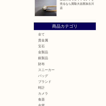
売るなら買取大吉西加古川
店
商品カテゴリ
全て
貴金属
宝石
金製品
銀製品
財布
スニーカー
バッグ
ブランド
時計
カメラ
食器
金貨