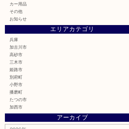
家電
喫煙具
電動工具
お線香
文房具
釣り道具
楽器
香水
化粧品
MLM
サプリメント
美容
携帯電話
囲碁
銀貨
明珍本舗