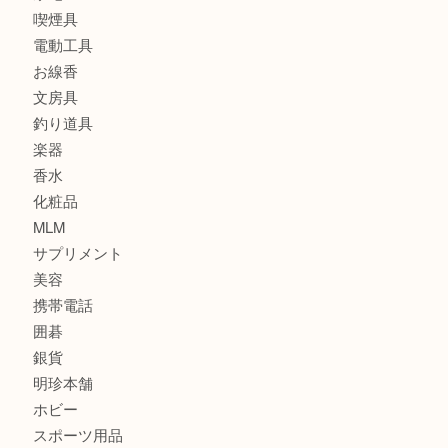
時計
カメラ
食器
金貨
記念メダル
古銭
建退共証紙
商品券
切手
金券
鉄道模型
テレホンカード
株主優待券
はがき
骨董品
古美術品