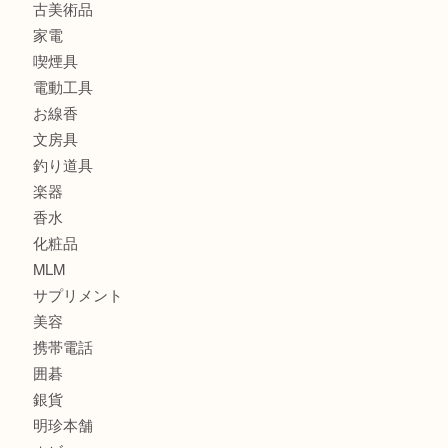
時計
カメラ
食器
金貨
記念メダル
古銭
建退共証紙
商品券
切手
金券
鉄道模型
テレホンカード
株主優待券
はがき
骨董品
古美術品