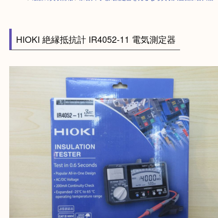
HOME
>
最新の買取情報
>
加古川で電気測定器を売るなら買取大吉西加古
HIOKI 絶縁抵抗計 IR4052-11 電気測定器