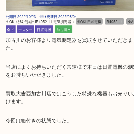
公開日:2022/10/23 最終更新日:2025/08/04
HIOKI 絶縁抵抗計 IR4052-11 電気測定器
（
HIOKI 日置電機
IR4052-11
全て
テスター
日置電機
加古川市
加古川のお客様より電気測定器を買取させていただ
た。
当店によくお持ちいただく常連様で本日は日置電機
をお持ちいただきました。
買取大吉西加古川店ではこうした特殊な機器もお売