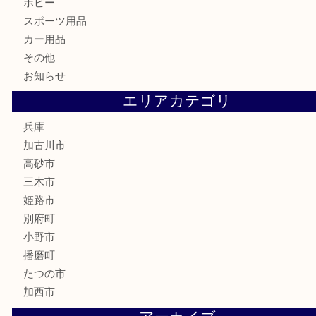
家電
喫煙具
電動工具
お線香
文房具
釣り道具
楽器
香水
化粧品
MLM
サプリメント
美容
携帯電話
囲碁
銀貨
明珍本舗